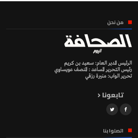
من نحن
الرئيس المدير العام: سعيد بن كريم
رئيس التحرير المساعد : المنصف عويساوي
تحرير الواب: منيرة رزقي
تابعونا
اتصلوا بنا