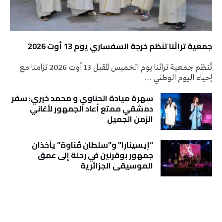
جمعية تراثنا تنَظم خرجة السفساري يوم 13 أوت 2026
تُنظم جمعية تراثنا يوم الخميس المقبل 13 أوت 2026 تزامنا مع
إحياء اليوم الوطني …
سهرة ميادة الحناوي و محمد خيري: سفر
دمشقي ممتع أعاد الجمهور لأغاني
الزمن الجميل
“إيسينارا” و”سلطان ڤناوة” يأخذان
جمهور بوقرنين في رحلة إلى عمق
الموسيقى الجزائرية
تونس الطقس