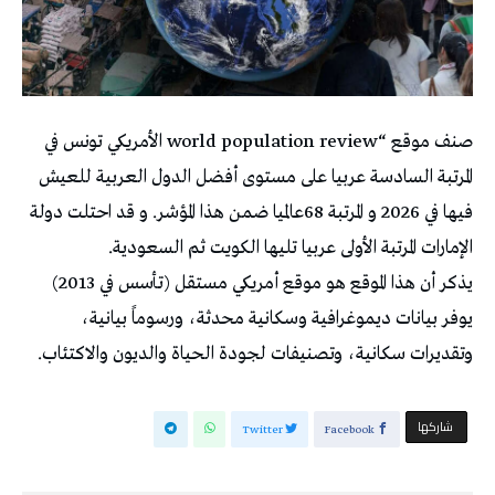
صنف موقع “world population review الأمريكي تونس في
المرتبة السادسة عربيا على مستوى أفضل الدول العربية للعيش
فيها في 2026 و المرتبة 68عالميا ضمن هذا المؤشر. و قد احتلت دولة
الإمارات المرتبة الأولى عربيا تليها الكويت ثم السعودية.
يذكر أن هذا الموقع هو موقع أمريكي مستقل (تأسس في 2013)
يوفر بيانات ديموغرافية وسكانية محدثة، ورسوماً بيانية،
وتقديرات سكانية، وتصنيفات لجودة الحياة والديون والاكتئاب.
‫‫ شاركها‬
Twitter
Facebook