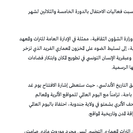
بت فعاليات الاحتفال بالدورة الخامسة والثلاثين لشهر
ارة الشؤون الثقافية، ممثلة في الإدارة العامة للتراث والمعهد
ية، إلى تسليط الضوء على المخزون المعماري الفريد الذي تزخر
بقرية الإنسان التونسي في تطويع المكان وابتكار فضاءات
ا الرسمية.
مق التاريخ الأندلسي، حيث ستعطى إشارة الافتتاح يوم غد
ية باجة، تزامناً مع اليوم العالمي للمواقع الأثرية والمعالم
 تختتم الفعاليات يوم 18 ماي بالمتحف الأثري بشمتو في ولاية جندوبة، احتفاءً باليوم العالمي
 المدن وتاريخية المواقع.
أن التراث المعماري التونسي ليس مجرد موروث مادي صامت،