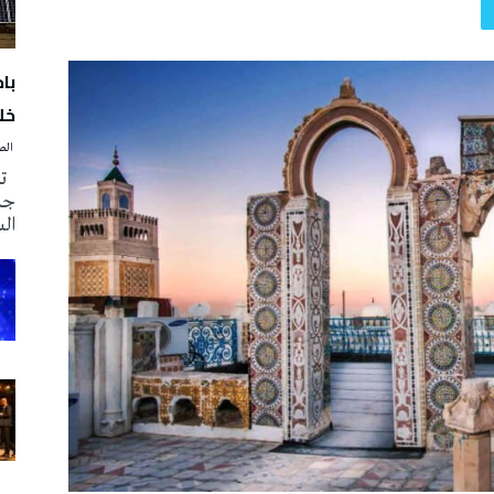
با
خلا
‭ ‬الصحافة‭ ‬اليوم
تم
جدي
ال