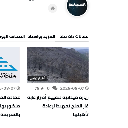
‫مقالات ذات صلة‬
‫‫المزيد بواسطة‬ ‬ ‭ ‬الصحافة‭ ‬اليوم
أخبار تونس
أخبار تونس
6-08-07
78
0
2026-08-07
170
0
استباقية
زيارة ميدانية لتقييم أضرار غابة
عمادة الم
م الأمطار
غار الملح تمهيدًا لإعادة
منظوريها ض
ات المناخي
تأهيلها
بالتعريفة 