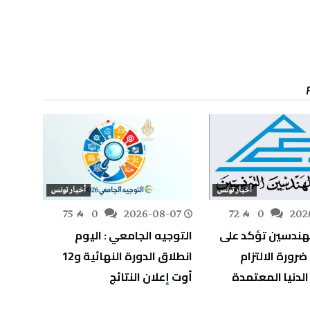
أخبار تونس
أخبار تونس
-07
75
0
2026-08-07
72
0
202
هندسين تؤكد على
التوجيه الجامعي : اليوم
انطلا
رورة الالتزام
انطلاق الدورة النهائية و12
الدنيا المعتمدة
أوت إعلان النتائج
بالمائ