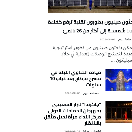
حثون صينيون يطورون تقنية ترفع كفاءة
يا شمسية إلى أكثر من 26 بالمئ
2026-08-06
كن باحثون صينيون من تطوير استراتيجية
دة لتصنيع الوصلات المعدنية في خلايا
سيليكون …
ميادة الحناوي الليلة في
مسرح قرطاج بعد غياب 10
سنوات
‭ ‬الصحافة‭ ‬اليوم
2026-08-06
“جاكرندا” لنزار السعيدي
بمهرجان الحمامات الدولي…
مركز النداء مرآة لجيل مثقل
بالانتظار
لطيفة بن عمارة
2026-08-06