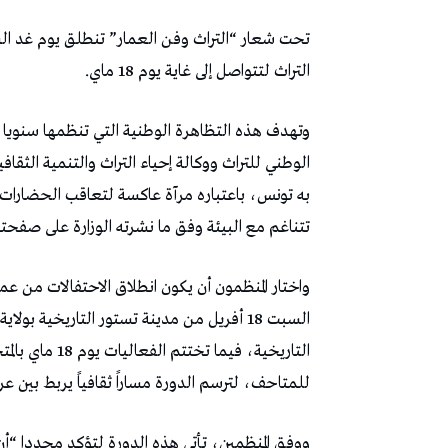
تحت شعار “التراث وفن العمار” تنطلق يوم غد الس
التراث لتتواصل إلى غاية يوم 18 ماي.
​وتهدف هذه التظاهرة الوطنية التي تنظمها سنويا وز
الوطني للتراث ووكالة إحياء التراث والتنمية الثقاف
به تونس، باعتباره مرآة عاكسة لتعاقب الحضارات وع
تتناغم مع البيئة وفق ما نشرته الوزارة على صفحته
واختار المنظمون أن يكون انطلاق الاحتفالات من ع
السبت 18 أفريل من مدينة تستور التاريخية بولا
التاريخية، فيما
للمتاحف، لترسم الدورة مساراً ثقافياً يربط بين عراقة
ووفق المنظمين، تأتي هذه الدورة لتؤكد مجددا “