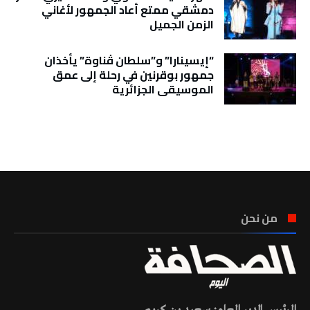
دمشقي ممتع أعاد الجمهور لأغاني
الزمن الجميل
“إيسينارا” و”سلطان ڤناوة” يأخذان
جمهور بوقرنين في رحلة إلى عمق
الموسيقى الجزائرية
تونس الطقس
من نحن