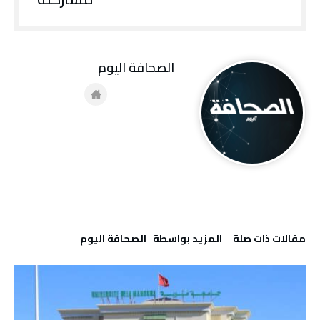
‭ ‬الصحافة‭ ‬اليوم
‫مقالات ذات صلة‬
‫‫المزيد بواسطة‬ ‬ ‭ ‬الصحافة‭ ‬اليوم