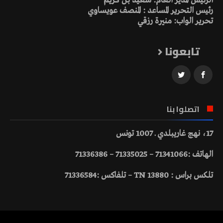
الرئيس المدير العام: سعيد بن كريم
رئيس التحرير المساعد : المنصف عويساوي
تحرير الواب: منيرة رزقي
تابعونا
اتصلوا بنا
17، نهج غاريبلدي ـ 1007 تونس
الهاتف :71341066 – 71335025 – 71336386
تلكس براس : 13880 TN – تلفاكس :71336584