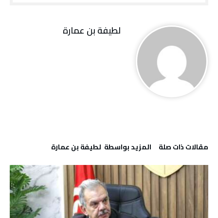
لطيفة بن عمارة
‫مقالات ذات صلة‬
‫‫المزيد بواسطة‬ ‬ لطيفة بن عمارة