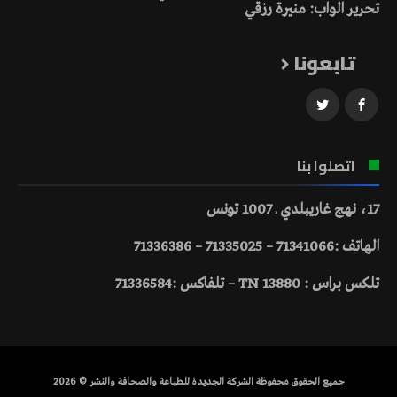
تحرير الواب: منيرة رزقي
تابعونا
اتصلوا بنا
17، نهج غاريبلدي ـ 1007 تونس
الهاتف :71341066 – 71335025 – 71336386
تلكس براس : 13880 TN – تلفاكس :71336584
جميع الحقوق محفوظة الشركة الجديدة للطباعة والصحافة والنشر © 2026