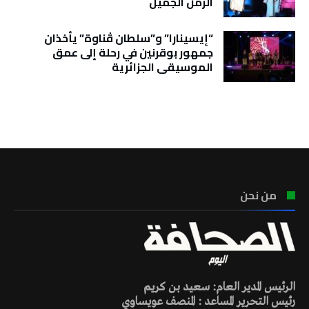
الزمن الجميل
“إيسينارا” و”سلطان ڤناوة” يأخذان
جمهور بوقرنين في رحلة إلى عمق
الموسيقى الجزائرية
تونس الطقس
من نحن
الرئيس المدير العام: سعيد بن كريم
رئيس التحرير المساعد : المنصف عويساوي