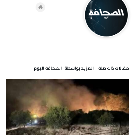
‫مقالات ذات صلة‬
‫‫المزيد بواسطة‬ ‬ ‭ ‬الصحافة‭ ‬اليوم