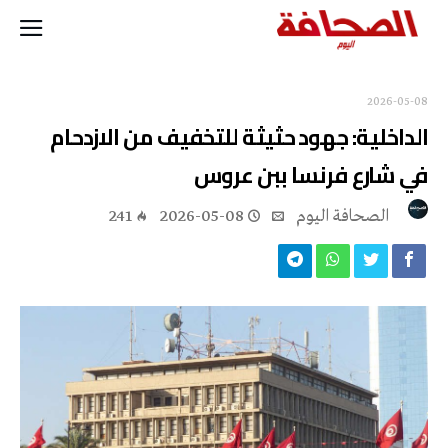
2026-05-08
الداخلية: جهود حثيثة للتخفيف من الازدحام
في شارع فرنسا ببن عروس
‭ ‬الصحافة‭ ‬اليوم
2026-05-08
241