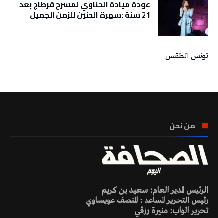
عودة ميادة الحناوي لمسرح قرطاج بعد
21 سنة :سهرة الحنين للزمن الجميل
تونس الطقس
من نحن
الرئيس المدير العام: سعيد بن كريم
رئيس التحرير المساعد : المنصف عويساوي
تحرير الواب: منيرة رزقي