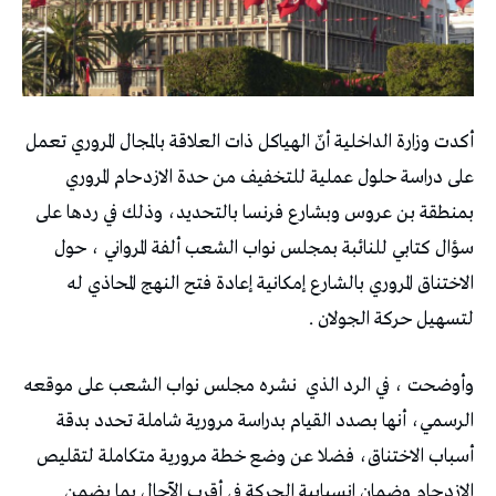
أكدت وزارة الداخلية أنّ الهياكل ذات العلاقة بالمجال المروري تعمل
على دراسة حلول عملية للتخفيف من حدة الازدحام المروري
بمنطقة بن عروس وبشارع فرنسا بالتحديد، وذلك في ردها على
سؤال كتابي للنائبة بمجلس نواب الشعب ألفة المرواني ، حول
الاختناق المروري بالشارع إمكانية إعادة فتح النهج المحاذي له
لتسهيل حركة الجولان .
وأوضحت ، في الرد الذي نشره مجلس نواب الشعب على موقعه
الرسمي، أنها بصدد القيام بدراسة مرورية شاملة تحدد بدقة
أسباب الاختناق، فضلا عن وضع خطة مرورية متكاملة لتقليص
الازدحام وضمان انسيابية الحركة في أقرب الآجال بما يضمن