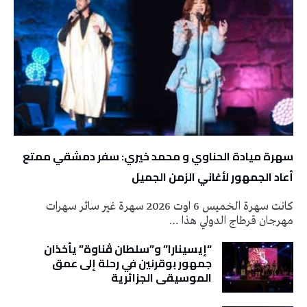
سهرة ميادة الحناوي و محمد خيري: سفر دمشقي ممتع
أعاد الجمهور لأغاني الزمن الجميل
كانت سهرة الخميس 6 اوت 2026 سهرة غير سائر سهرات
مهرجان قرطاج الدولي هذا …
“إيسينارا” و”سلطان ڤناوة” يأخذان
جمهور بوقرنين في رحلة إلى عمق
الموسيقى الجزائرية