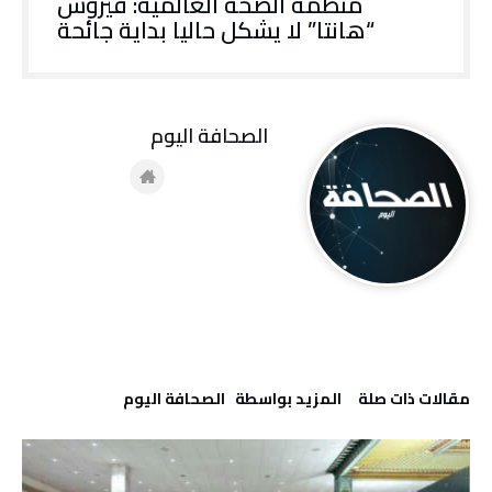
منظمة الصحة العالمية: فيروس
“هانتا” لا يشكل حاليا بداية جائحة
‭ ‬الصحافة‭ ‬اليوم
‫مقالات ذات صلة‬
‫‫المزيد بواسطة‬ ‬ ‭ ‬الصحافة‭ ‬اليوم