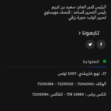
الرئيس المدير العام: سعيد بن كريم
رئيس التحرير المساعد : المنصف عويساوي
تحرير الواب: منيرة رزقي
تابعونا
اتصلوا بنا
17، نهج غاريبلدي ـ 1007 تونس
الهاتف :71341066 – 71335025 – 71336386
تلكس براس : 13880 TN – تلفاكس :71336584