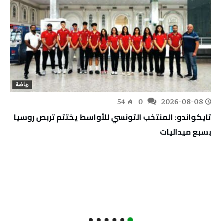
رياضة
54
0
2026-08-08
تايكواندو: المنتخب التونسي للأواسط يختتم تربص روسيا
بسبع ميداليات