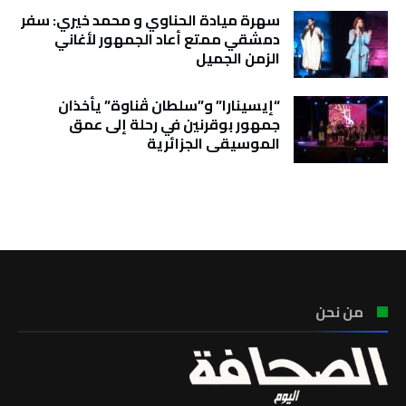
سهرة ميادة الحناوي و محمد خيري: سفر
دمشقي ممتع أعاد الجمهور لأغاني
الزمن الجميل
“إيسينارا” و”سلطان ڤناوة” يأخذان
جمهور بوقرنين في رحلة إلى عمق
الموسيقى الجزائرية
تونس الطقس
من نحن