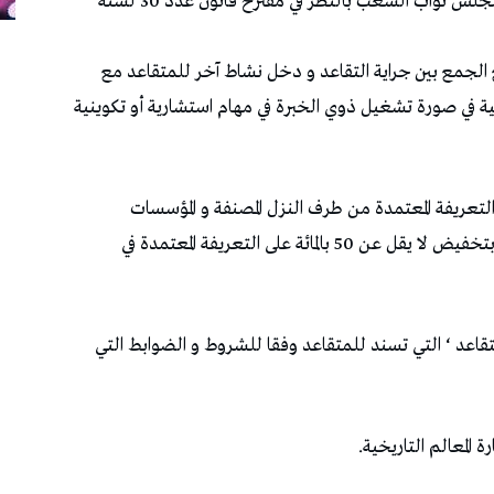
تعهدت لجنة الشؤون الاجتماعية وذوي الإعاقة بمجلس نواب الشعب بالنظر في مقترح قانون عدد 30 لسنة
 الجمع بين جراية التقاعد و دخل نشاط آخر للمتقاعد مع
اهمات الاجتماعية في صورة تشغيل ذوي الخبرة في مهام استشارية أو تكوينية
تخفيض لا يقل عن 40 بالمائة على التعريفة المعتمدة من طرف النزل المصنفة و المؤسسات
السياحية له و لقرينه وذلك خارج فترات الذروة و بتخفيض لا يقل عن 50 بالمائة على التعريفة المعتمدة في
 المتقاعد ‘ التي تسند للمتقاعد وفقا للشروط و الضوابط التي
المعالم التاريخية.