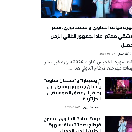
رة ميادة الحناوي و محمد خيري: سفر
شقي ممتع أعاد الجمهور لأغاني الزمن
جميل
 الطرابلسي
2026-08-07
كانت سهرة الخميس 6 اوت 2026 سهرة غير سائر
رات مهرجان قرطاج الدولي هذا …
“إيسينارا” و”سلطان ڤناوة”
يأخذان جمهور بوقرنين في
رحلة إلى عمق الموسيقى
الجزائرية
‭ ‬الصحافة‭ ‬اليوم
2026-08-07
عودة ميادة الحناوي لمسرح
قرطاج بعد 21 سنة :سهرة
الحنين للزمن الجميل