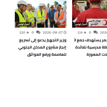
أخبار تونس
أخبار تونس
-07
120
0
2026-08-07
114
0
202
الهلال الأحمر يستهدف جمع 3
وزير التجهيز يدعو إلى تسريع
التوجي
ة مدرسية لفائدة
إنجاز مشروع المدخل الجنوبي
الدورة
ئلات المعوزة
للعاصمة ورفع العوائق
والشغ