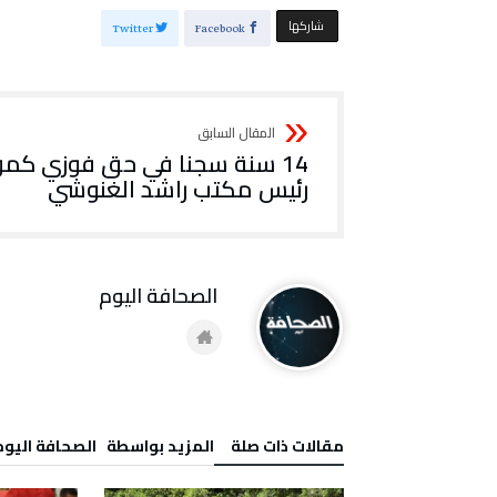
‫‫ شاركها‬
Twitter
Facebook
14 سنة سجنا في حق فوزي كم
رئيس مكتب راشد الغنوشي
‭ ‬الصحافة‭ ‬اليوم
‫مقالات ذات صلة‬
‫‫المزيد بواسطة‬ ‬ ‭ ‬الصحافة‭ ‬اليوم