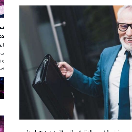
سه
دم
ال
صبرة
سه