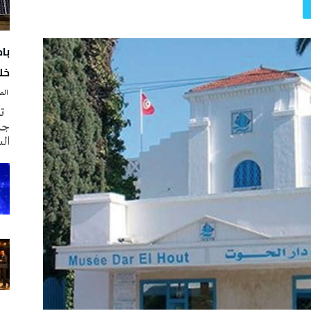
با
خلا
‭ ‬الصحافة‭ ‬اليوم
تم
جدي
ال