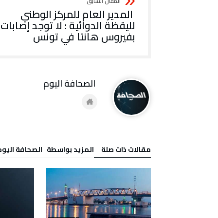
المدير العام للمركز الوطني
لليقظة الدوائية : لا توجد إصابات
بفيروس هانتا في تونس
‭ ‬الصحافة‭ ‬اليوم
‫مقالات ذات صلة‬
‫‫المزيد بواسطة‬ ‬ ‭ ‬الصحافة‭ ‬اليوم