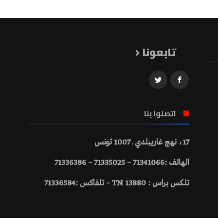
تابعونا
اتصلوا بنا
17، نهج غاريبلدي ـ 1007 تونس
الهاتف :71341066 – 71335025 – 71336386
تلكس براس : 13880 TN – تلفاكس :71336584