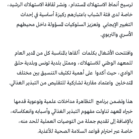
ترسيخ أنماط الاستهلاك المستدام، ونشر ثقافة الاستهلاك الرشيد،
خاصة لدى فئة الشباب باعتبارهم ركيزة أساسية في إحداث
التغيير الإيجابي
وتعزيز السلوكيات المسؤولة داخل محيطهم
الأسري والتربوي.
وافتتحت الأشغال بكلمات
ألقاها بالمناسبة كل من المدير العام
للمعهد الوطني للاستهلاك، وممثل بلدية تونس وبلدية حلق
الوادي، حيث أكدوا
على أهمية تكثيف التنسيق بين مختلف
المتدخلين
واعتماد مقاربة تشاركية للتقليص من التبذير الغذائي.
هذا وتضمن برنامج
التظاهرة مداخلات علمية وتوعوية قدمها
خبراء المعهد تناولت مفهوم التبذير الغذائي وأسبابه وانعكاساته،
بالإضافة إلى تقديم جملة من التوصيات العملية للحد منه،
خاصة عبر احترام قواعد السلامة الصحية للأغذية.