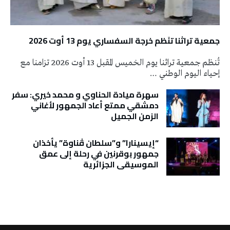
جمعية تراثنا تنَظم خرجة السفساري يوم 13 أوت 2026
تُنظم جمعية تراثنا يوم الخميس المقبل 13 أوت 2026 تزامنا مع
إحياء اليوم الوطني …
سهرة ميادة الحناوي و محمد خيري: سفر
دمشقي ممتع أعاد الجمهور لأغاني
الزمن الجميل
“إيسينارا” و”سلطان ڤناوة” يأخذان
جمهور بوقرنين في رحلة إلى عمق
الموسيقى الجزائرية
تونس الطقس