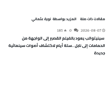
‫مقالات ذات صلة‬
‫‫المزيد بواسطة‬ ‬ نورة‭ ‬عثماني‭
185
0
2026-08-07
‬جديدة