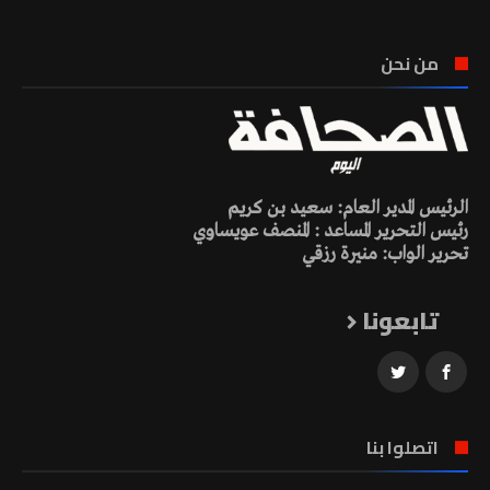
من نحن
الرئيس المدير العام: سعيد بن كريم
رئيس التحرير المساعد : المنصف عويساوي
تحرير الواب: منيرة رزقي
تابعونا
اتصلوا بنا