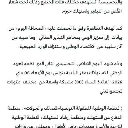
والتحسيسية
تستهدف مختلف فئات المجتمع وذلك تحت شعار
«نقّص من التبذير واستهلك خير».
كما تهدف التظاهرة وفق ما تحصلت عليه «الصحافة اليوم» من
بيانات
إلى تعزيز الوعي بمخاطر التبذير الغذائي
وما سببه من
آثار سلبية على الاقتصاد الوطني واستنزاف الموارد الطبيعية .
و قد شهد
اليوم الاعلامي التحسيسي الثاني الذي نظمه المعهد
الوطني للاستهلاك بمقر البلدية بتونس يوم الأربعاء 06 ماي
2026، لفائدة النساء (80) مشاركة واسعة من
مختلف
مكونات
المجتمع المدني
( المنظمة الوطنية للطفولة التونسية«المصائف والجولات»، منظمة
الدفاع عن المستهلك ومنظمة إرشاد المستهلك، المنظمة الوطنية
للتربية والأسرة ومديرات رياض الأطفال، وممثلين عن وزارات