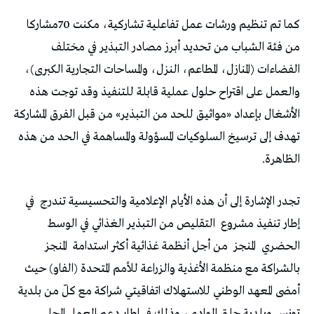
كما تم تنظيم ورشات عمل تفاعلية تشاركية، مكنت 70مشاركا
من فئة الشباب من تحديد أبرز مصادر التبذير في مختلف
الفضاءات (المنازل، المطاعم، النزل، والمساحات التجارية الكبرى)،
والعمل على اقتراح حلول عملية قابلة للتنفيذ وقد توجت هذه
الأشغال بإعداد «مواثيق للحد من التبذير» من قبل الفرق المشاركة
تهدف إلى ترسيخ السلوكيات المسؤولة والمساهمة في الحد من هذه
الظاهرة.
تجدر الإشارة إلى أن هذه الأيام الإعلامية والتحسيسية تندرج
في
إطار تنفيذ مشروع
التقليص من التبذير الغذائي في الوسط
الحضري
المنجز
من أجل أنظمة غذائية أكثر استدامة
المنجز
بالشراكة مع منظمة الأغذية والزراعة للأمم المتحدة (الفاو) حيث
أمضى المعهد الوطني للاستهلاك اتفاقيتي شراكة مع كلّ من بلدية
تونس وبلدية حلق الوادي، وذلك في إطار دعم العمل المحلي