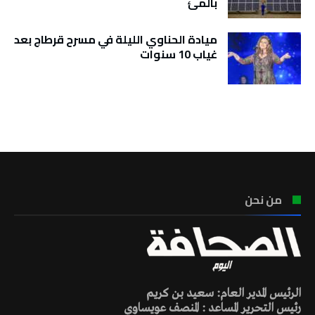
بالمئ
ميادة الحناوي الليلة في مسرح قرطاج بعد
غياب 10 سنوات
تونس الطقس
من نحن
الرئيس المدير العام: سعيد بن كريم
رئيس التحرير المساعد : المنصف عويساوي