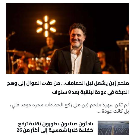
ملحم زين يشعل ليل الحمامات… من دفء الموال إلى وهج
الدبكة في عودة لبنانية بعد 8 سنوات
لم تكن سهرة ملحم زين على ركح الحمامات مجرد موعد فني،
بل كانت عودة …
باحثون صينيون يطورون تقنية ترفع
كفاءة خلايا شمسية إلى أكثر من 26