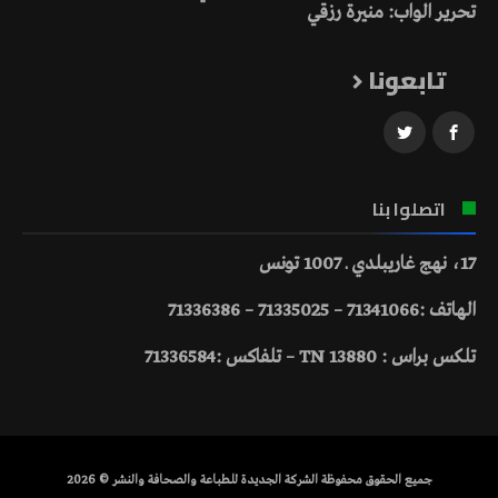
تحرير الواب: منيرة رزقي
تابعونا
اتصلوا بنا
17، نهج غاريبلدي ـ 1007 تونس
الهاتف :71341066 – 71335025 – 71336386
تلكس براس : 13880 TN – تلفاكس :71336584
جميع الحقوق محفوظة الشركة الجديدة للطباعة والصحافة والنشر © 2026