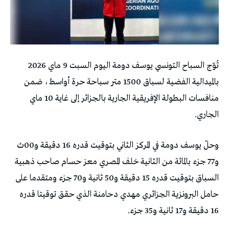
تُوّج السباح التونسي يوسف دومة اليوم السبت 9 ماي 2026
بالميدالية الفضية لسباق 1500 متر سباحة حرة أواسط، ضمن
منافسات البطولة الإفريقية الجارية بالجزائر إلى غاية 10 ماي
الجاري.
وحلّ يوسف دومة في المركز الثاني بتوقيت قدره 16 دقيقة و00ث
و77 جزء بالمائة من الثانية خلف المصري معز حسام صاحب ذهبية
السباق بتوقيت قدره 15 دقيقة و50 ثانية و70 جزء ومتقدما على
حامل البرونزية الجزائري مهدي دحامنة الذي حقق توقيتا قدره
16 دقيقة و17 ثانية و35 جزء.