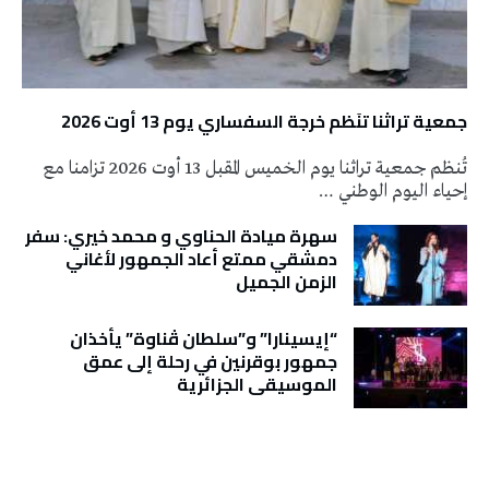
جمعية تراثنا تنَظم خرجة السفساري يوم 13 أوت 2026
تُنظم جمعية تراثنا يوم الخميس المقبل 13 أوت 2026 تزامنا مع
إحياء اليوم الوطني …
سهرة ميادة الحناوي و محمد خيري: سفر
دمشقي ممتع أعاد الجمهور لأغاني
الزمن الجميل
“إيسينارا” و”سلطان ڤناوة” يأخذان
جمهور بوقرنين في رحلة إلى عمق
الموسيقى الجزائرية
تونس الطقس