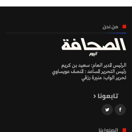
من نحن
الرئيس المدير العام: سعيد بن كريم
رئيس التحرير المساعد : المنصف عويساوي
تحرير الواب: منيرة رزقي
تابعونا
اتصلوا بنا