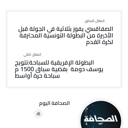
الصفاقسي يفوز بثلاثية في الجولة قبل
الأخيرة من البطولة التونسية المحترفة
لكرة القدم
البطولة الإفريقية للسباحة:تتويج
يوسف دومة بفضية سباق 1500 م
سباحة حرة أواسط
‭ ‬الصحافة‭ ‬اليوم