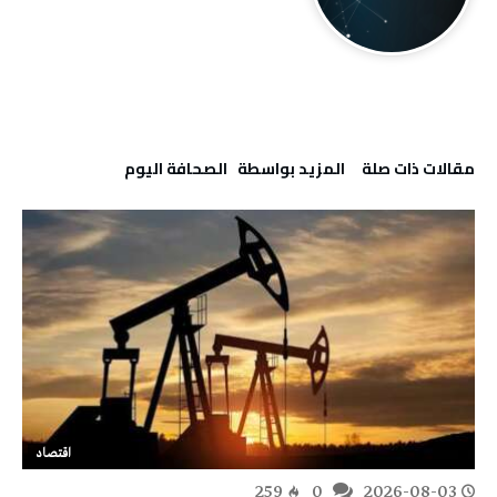
‫مقالات ذات صلة‬
‫‫المزيد بواسطة‬ ‬ ‭ ‬الصحافة‭ ‬اليوم
اقتصاد
259
0
2026-08-03