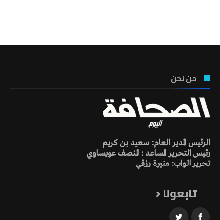
تونس الطقس
من نحن
الرئيس المدير العام: سعيد بن كريم
رئيس التحرير المساعد : المنصف عويساوي
تحرير الواب: منيرة رزقي
تابعونا