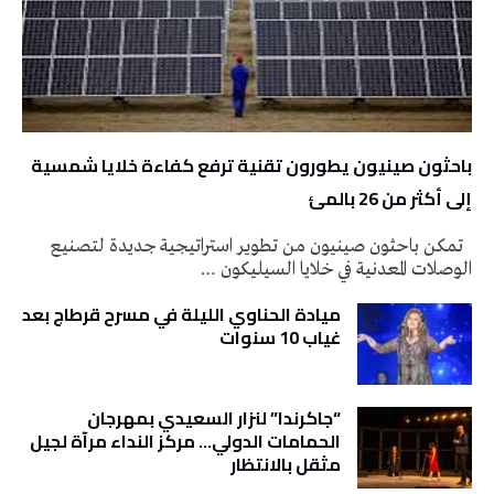
باحثون صينيون يطورون تقنية ترفع كفاءة خلايا شمسية
إلى أكثر من 26 بالمئ
تمكن باحثون صينيون من تطوير استراتيجية جديدة لتصنيع
الوصلات المعدنية في خلايا السيليكون …
ميادة الحناوي الليلة في مسرح قرطاج بعد
غياب 10 سنوات
“جاكرندا” لنزار السعيدي بمهرجان
الحمامات الدولي… مركز النداء مرآة لجيل
مثقل بالانتظار