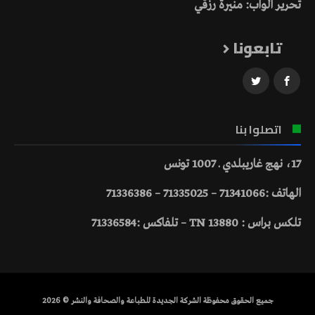
تحرير الواب: منيرة رزقي
تابعونا
اتصلوا بنا
17، نهج غاريبلدي ـ 1007 تونس
الهاتف :71341066 – 71335025 – 71336386
تلكس براس : 13880 TN – تلفاكس :71336584
جميع الحقوق محفوظة الشركة الجديدة للطباعة والصحافة والنشر © 2026