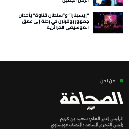
الزمن الجميل
“إيسينارا” و”سلطان ڤناوة” يأخذان
جمهور بوقرنين في رحلة إلى عمق
الموسيقى الجزائرية
تونس الطقس
من نحن
الرئيس المدير العام: سعيد بن كريم
رئيس التحرير المساعد : المنصف عويساوي