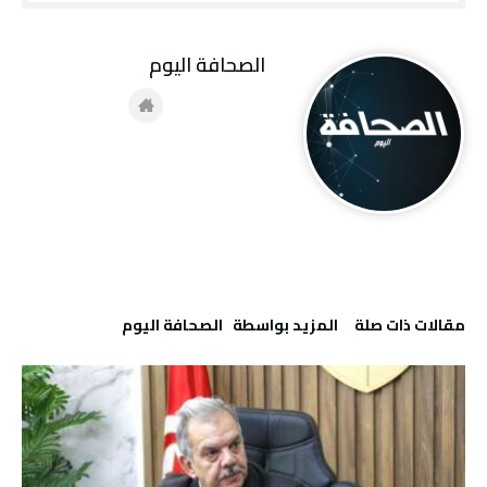
‭ ‬الصحافة‭ ‬اليوم
‫مقالات ذات صلة‬
‫‫المزيد بواسطة‬ ‬ ‭ ‬الصحافة‭ ‬اليوم