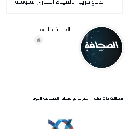
اندلاع حريق بالميناء التجاري بسوسة
‭ ‬الصحافة‭ ‬اليوم
‫مقالات ذات صلة‬
‫‫المزيد بواسطة‬ ‬ ‭ ‬الصحافة‭ ‬اليوم