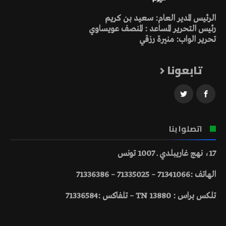
الرئيس المدير العام: سعيد بن كريم
رئيس التحرير المساعد : المنصف عويساوي
تحرير الواب: منيرة رزقي
تابعونا
اتصلوا بنا
17، نهج غاريبلدي ـ 1007 تونس
الهاتف :71341066 – 71335025 – 71336386
تلكس براس : 13880 TN – تلفاكس :71336584