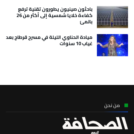
باحثون صينيون يطورون تقنية ترفع
كفاءة خلايا شمسية إلى أكثر من 26
بالمئ
ميادة الحناوي الليلة في مسرح قرطاج بعد
غياب 10 سنوات
تونس الطقس
من نحن