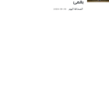
بالمئ
‭ ‬الصحافة‭ ‬اليوم
2026-08-06
تونس الطقس