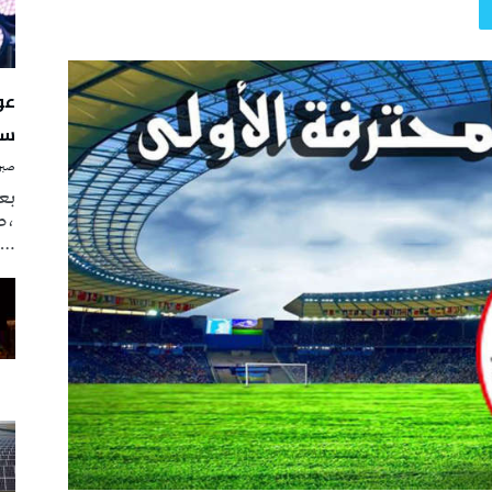
سن
صبرة
بع
،ص
…