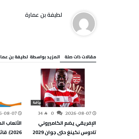
لطيفة بن عمارة
‫مقالات ذات صلة‬
‫‫المزيد بواسطة‬ ‬ لطيفة بن عما
رياضة
رياضة
6-08-07
34
0
2026-08-07
112
0
مونديال كرة اليد تحت 18 عاما:
الإفريقي يضم الكاميروني
الألعاب ال
سي ينهزم أمام
تادوس نكينغ حتى جوان 2029
2026):