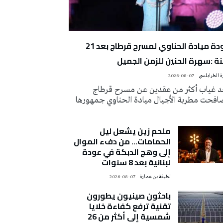
عودة ميادة الحناوي لمسرح قرطاج بعد 21
ة :سهرة الحنين للزمن الجميل
 الطرابلسي
2026-08-07
د غياب أكثر من عقدين عن مسرح قرطاج
افحت مطربة الأجيال ميادة الحناوي جمهورها
ملحم زين يشعل ليل
الحمامات… من دفء الموال
إلى وهج الدبكة في عودة
لبنانية بعد 8 سنوات
لطيفة بن عمارة
2026-08-07
باحثون صينيون يطورون
تقنية ترفع كفاءة خلايا
شمسية إلى أكثر من 26