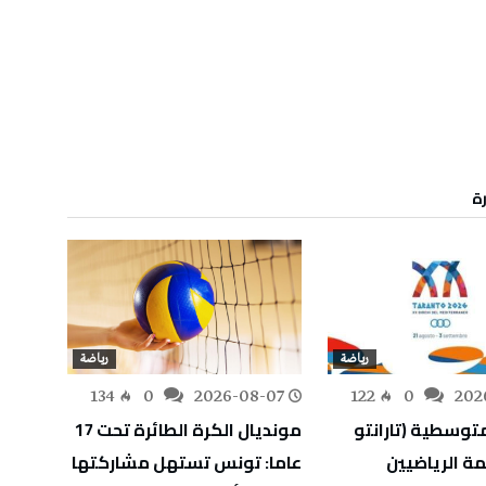
رة
رياضة
رياضة
134
0
2026-08-07
122
0
202
-06
متوسطية (تارانتو
مونديال الكرة الطائرة تحت 17
دوقاز
 قائمة الرياضيين
عاما: تونس تستهل مشاركتها
البولو