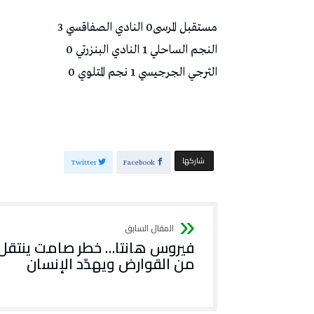
مستقبل المرسى0 النادي الصفاقسي 3
النجم الساحلي 1 النادي البنزرتي 0
الترجي الجرجيسي 1 نجم المتلوي 0
‫‫ شاركها‬
Twitter
Facebook
فيروس هانتا… خطر صامت ينتقل
من القوارض ويهدّد الإنسان