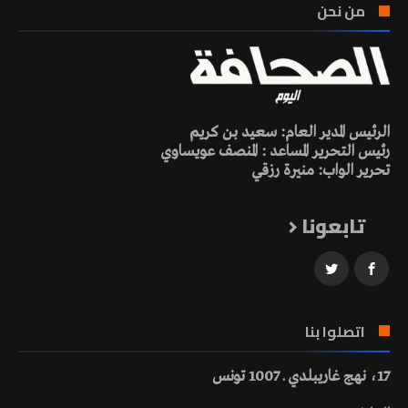
من نحن
الرئيس المدير العام: سعيد بن كريم
رئيس التحرير المساعد : المنصف عويساوي
تحرير الواب: منيرة رزقي
تابعونا
اتصلوا بنا
17، نهج غاريبلدي ـ 1007 تونس