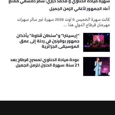
سهرة ميادة الحناوي و محمد خيري: سفر دمشقي ممتع
أعاد الجمهور لأغاني الزمن الجميل
كانت سهرة الخميس 6 اوت 2026 سهرة غير سائر سهرات
مهرجان قرطاج الدولي هذا …
“إيسينارا” و”سلطان ڤناوة” يأخذان
جمهور بوقرنين في رحلة إلى عمق
الموسيقى الجزائرية
عودة ميادة الحناوي لمسرح قرطاج بعد
21 سنة :سهرة الحنين للزمن الجميل
تونس الطقس