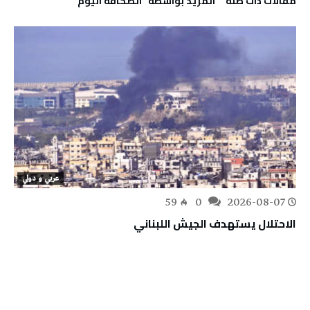
‫مقالات ذات صلة‬
‫‫المزيد بواسطة‬ ‬ ‭ ‬الصحافة‭ ‬اليوم
عربي و دولي
59
0
2026-08-07
الاحتلال يستهدف الجيش اللبناني