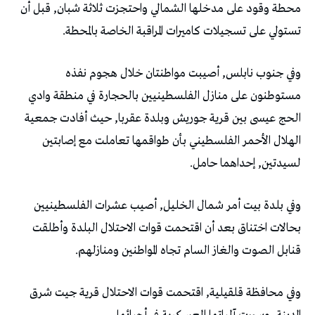
محطة وقود على مدخلها الشمالي واحتجزت ثلاثة شبان, قبل أن
تستولي على تسجيلات كاميرات المراقبة الخاصة بالمحطة.
وفي جنوب نابلس, أصيبت مواطنتان خلال هجوم نفذه
مستوطنون على منازل الفلسطينيين بالحجارة في منطقة وادي
الحج عيسى بين قرية جوريش وبلدة عقربا, حيث أفادت جمعية
الهلال الأحمر الفلسطيني بأن طواقمها تعاملت مع إصابتين
لسيدتين, إحداهما حامل.
وفي بلدة بيت أمر شمال الخليل, أصيب عشرات الفلسطينيين
بحالات اختناق بعد أن اقتحمت قوات الاحتلال البلدة وأطلقت
قنابل الصوت والغاز السام تجاه المواطنين ومنازلهم.
وفي محافظة قلقيلية, اقتحمت قوات الاحتلال قرية جيت شرق