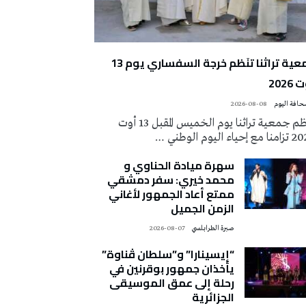
جمعية تراثنا تنَظم خرجة السفساري يوم 13
2026
2026-08-08
تُنظم جمعية تراثنا يوم الخميس المقبل 13 أوت
 إحياء اليوم الوطني …
سهرة ميادة الحناوي و
محمد خيري: سفر دمشقي
ممتع أعاد الجمهور لأغاني
الزمن الجميل
صبرة الطرابلسي
2026-08-07
“إيسينارا” و”سلطان ڤناوة”
يأخذان جمهور بوقرنين في
رحلة إلى عمق الموسيقى
الجزائرية