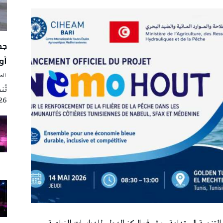
أوت 
‭ ‬الصحافة‭ ‬اليوم
2026 تزامنا مع