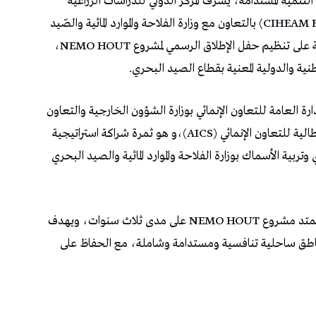
التنمية المستدامة، يشرف المركز الدولي للدراسات الزراعية
المتقدمة بالبحر الأبيض المتوسط – معهد باري (CIHEAM Bari) بالتعاون مع وزارة الفلاحة والموارد المائية والصّيد
البحري التونسية،الخميس المقبل 14ماي بالعاصمة على تنظيم حفل الإطلاق الرسمي لمشروع NEMO HOUT،
ممول من قبل الإدارة العامة للتعاون الإنمائي بوزارة الشؤون الخارجية والتعاون
الدولي الإيطالية (DGCS/MAECI) عبر الوكالة الإيطالية للتعاون الإنمائي (AICS)،و هو ثمرة شراكة استراتيجية
يد البحري وتربية الأسماك بوزارة الفلاحة والموارد المائية والصيد البحري
و هو مشروع استراتيجي لدعم الاقتصاد الأزرق إذ يمتد مشروع NEMO HOUT على مدى ثلاث سنوات، ويهدف
مناطق ساحلية تنافسية ومستدامة وشاملة، مع الحفاظ على