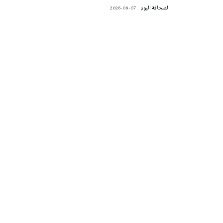
‭ ‬الصحافة‭ ‬اليوم
2026-08-07
تونس الطقس