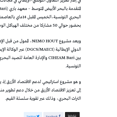
في إطار تعزيز التعاون التونسي–الإيطالي في مجالات 
بحضور حوالي 50 مشاركا من مختلف الهياكل الوطنية والدولية المعنية بقطاع الصيد البحري.
ويعد مشروع NEMO HOUT، ال
بين CIHEAM Bari والإدارة العامة للص
التونسية.
إلى تعزيز الاقتصاد الأزرق من خلال دعم تطوير 
التراث البحري، وذلك عبر تقوية سلسلة القيم.
‫‫ شاركها‬
Twitter
Facebook