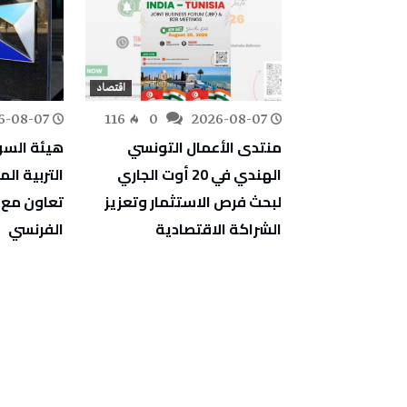
اقتصاد
اقتصاد
6-08-07
116
0
2026-08-07
218
0
زة في
منتدى الأعمال التونسي
هيئة السوق
بي المباشر
الهندي في 20 أوت الجاري
التربية الم
لبحث فرص الاستثمار وتعزيز
تعاون مع 
الشراكة الاقتصادية
الفرنسي