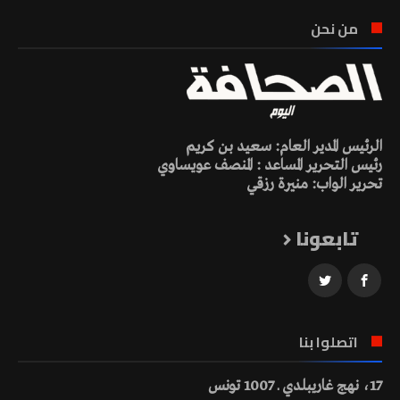
من نحن
الرئيس المدير العام: سعيد بن كريم
رئيس التحرير المساعد : المنصف عويساوي
تحرير الواب: منيرة رزقي
تابعونا
اتصلوا بنا
17، نهج غاريبلدي ـ 1007 تونس