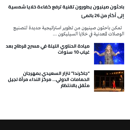
باحثون صينيون يطورون تقنية ترفع كفاءة خلايا شمسية
إلى أكثر من 26 بالمئ
تمكن باحثون صينيون من تطوير استراتيجية جديدة لتصنيع
الوصلات المعدنية في خلايا السيليكون …
ميادة الحناوي الليلة في مسرح قرطاج بعد
غياب 10 سنوات
“جاكرندا” لنزار السعيدي بمهرجان
الحمامات الدولي… مركز النداء مرآة لجيل
مثقل بالانتظار
تونس الطقس