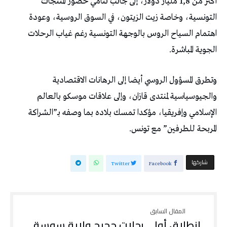
أكثر من 1,8 مليار دولار، إلى جانب تنامي حضور المنتجات
التونسية، وخاصة زيت الزيتون، في السوق الروسية، وعودة
اهتمام السياح الروس بالوجهة التونسية رغم غياب الرحلات
الجوية المباشرة.
وتطرق المسؤول الروسي أيضا إلى الرهانات الاقتصادية
والجيوسياسية لمنتدى قازان، وإلى علاقات موسكو بالعالم
الإسلامي وإفريقيا، مؤكدا تمسك بلاده بما وصفه بـ”الشراكة
المربحة للطرفين” مع تونس.
‫‫ شاركها‬
Twitter
Facebook
إنطلاق أولى رحلات حجيج ولاية سوسة