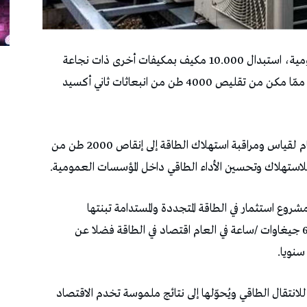
تمّ في إطار برنامج الانتقال الطاقي في المنشآت العمومية، استبدال 10.000 مكيف بمكيفات أخرى ذات نجاعة
طاقية عالية صنف 1 لفائدة 80 مؤسسة عمومية، ممّا مكن من تقليص 4000 طن من انبعاثات ثاني أكسيد
كما ساهم تجهيز 66 مؤسسة عمومية بـ1600 نظام لقياس ومراقبة استهلاك الطاقة إلى إنقاص 2000 طن من
 للاستهلاك وتحسين الأداء الطاقي داخل المؤسسات العمومية.
صت الوكالة الوطنية للتحكم في الطاقة، 631 مشروع استثمار في الطاقة المتجددة والمستدامة تبنتها
مؤسسات عمومية ممّا مكّنها من بلوغ أكثر من 60 جيغاوات /ساعة في العام اقتصاد في الطاقة فضلا عن
لانتقال الطاقي ويُحوّلها إلى نتائج ملموسة تخدم الاقتصاد