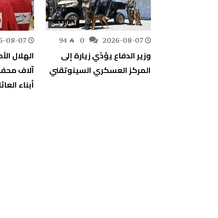
أخبار تونس
أخبار تونس
6-08-07
94
0
2026-08-07
134
0
ين تؤكد على
وزير الدفاع يؤدّي زيارة إلى
 الالتزام
المركز العسكري السينوتقني
آلاف محفظ
يا المعتمدة
أبناء العا