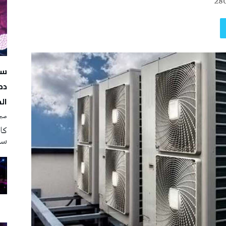
28
سه
دم
ال
صبرة
سه