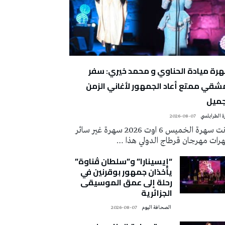
رة ميادة الحناوي و محمد خيري: سفر
شقي ممتع أعاد الجمهور لأغاني الزمن
جميل
 الطرابلسي
2026-08-07
كانت سهرة الخميس 6 اوت 2026 سهرة غير سائر
رات مهرجان قرطاج الدولي هذا …
“إيسينارا” و”سلطان ڤناوة”
يأخذان جمهور بوقرنين في
رحلة إلى عمق الموسيقى
الجزائرية
‭ ‬الصحافة‭ ‬اليوم
2026-08-07