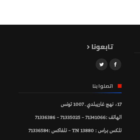
تابعونا
اتصلوا بنا
17، نهج غاريبلدي ـ 1007 تونس
الهاتف :71341066 – 71335025 – 71336386
تلكس براس : 13880 TN – تلفاكس :71336584