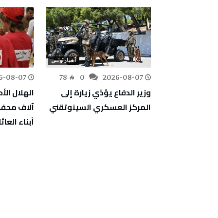
أخبار تونس
أخبار تونس
6-08-07
78
0
2026-08-07
134
0
ين تؤكد على
وزير الدفاع يؤدّي زيارة إلى
 الالتزام
المركز العسكري السينوتقني
آلاف محفظ
يا المعتمدة
أبناء العا