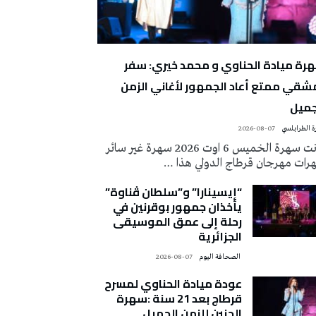
رة ميادة الحناوي و محمد خيري: سفر
شقي ممتع أعاد الجمهور لأغاني الزمن
جميل
 الطرابلسي
2026-08-07
كانت سهرة الخميس 6 اوت 2026 سهرة غير سائر
رات مهرجان قرطاج الدولي هذا …
“إيسينارا” و”سلطان ڤناوة”
يأخذان جمهور بوقرنين في
رحلة إلى عمق الموسيقى
الجزائرية
‭ ‬الصحافة‭ ‬اليوم
2026-08-07
عودة ميادة الحناوي لمسرح
قرطاج بعد 21 سنة :سهرة
الحنين للزمن الجميل