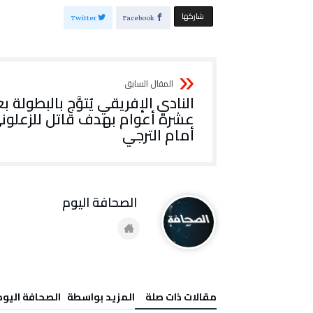
‫‫ شاركها‬
Twitter
Facebook
النادي الإفريقي يُتوَّج بالبطولة ب
عشرة أعوام بهدف قاتل للزعلون
أمام الترجي
‭ ‬الصحافة‭ ‬اليوم
‫مقالات ذات صلة‬
‫‫المزيد بواسطة‬ ‬ ‭ ‬الصحافة‭ ‬اليوم