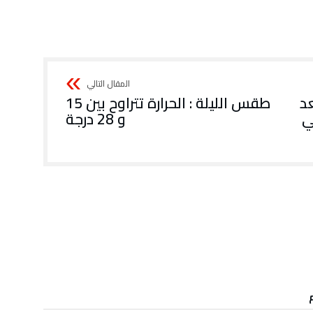
عد
طقس الليلة : الحرارة تتراوح بين 15
ي
و 28 درجة