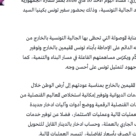
التقت رئيسة الحكومة السيدة سارة الزعفراني الزنزري، مساء اليوم الأحد 10 ماي 2026 بمقرّ سفارة الجمهورية
اد الجالية التونسية، وذلك بحضور سفير تونس بكينيا السيد
ية الموصولة التي تحظى بها الجالية التونسية بالخارج من
ئم على الإحاطة بأبناء تونس المقيمين بالخارج وتوفير
م ويكرّس مساهمتهم الفاعلة في مسار البناء والتنمية، كما
من جهود لتمثيل تونس على أحسن وجه.
 المقيمين بالخارج بمناسبة عودتهم إلى أرض الوطن خلال
حديث الخدمات الديوانية وتوفير إمكانية استخلاص المعاليم القنصلية من
مات القنصلية الرقمية ووضع أدوات وآليات ادخار جديدة
يات المالية وعمليات الاستثمار، فضلا عن توفير خدمات
ب الجاري بالعملة، وحساب ادخار بالدينار القابل للتحويل
لصرف بأسعار تفاضلية، لتيسير العمليات المالية.