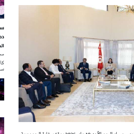
سه
دم
ال
صبرة
سه