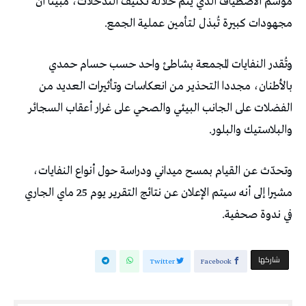
موسم الاصطياف الذي يتم خلاله تكثيف التدخلات، مبينا أن
مجهودات كبيرة تُبذل لتأمين عملية الجمع.
وتُقدر النفايات المجمعة بشاطئ واحد حسب حسام حمدي
بالأطنان، مجددا التحذير من انعكاسات وتأثيرات العديد من
الفضلات على الجانب البيئي والصحي على غرار أعقاب السجائر
والبلاستيك والبلور.
وتحدّث عن القيام بمسح ميداني ودراسة حول أنواع النفايات،
مشيرا إلى أنه سيتم الإعلان عن نتائج التقرير يوم 25 ماي الجاري
في ندوة صحفية.
‫‫ شاركها‬
Twitter
Facebook