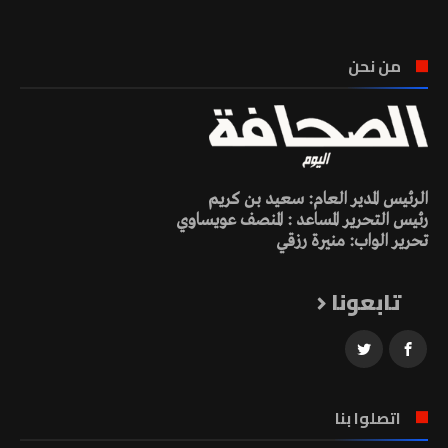
من نحن
الرئيس المدير العام: سعيد بن كريم
رئيس التحرير المساعد : المنصف عويساوي
تحرير الواب: منيرة رزقي
تابعونا
اتصلوا بنا