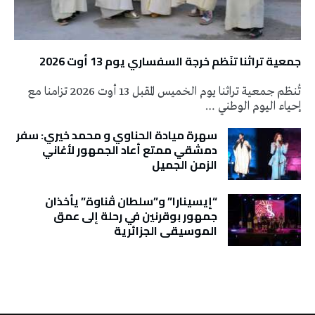
جمعية تراثنا تنَظم خرجة السفساري يوم 13 أوت 2026
تُنظم جمعية تراثنا يوم الخميس المقبل 13 أوت 2026 تزامنا مع
إحياء اليوم الوطني …
سهرة ميادة الحناوي و محمد خيري: سفر
دمشقي ممتع أعاد الجمهور لأغاني
الزمن الجميل
“إيسينارا” و”سلطان ڤناوة” يأخذان
جمهور بوقرنين في رحلة إلى عمق
الموسيقى الجزائرية
تونس الطقس