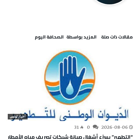
‫مقالات ذات صلة‬
‫‫المزيد بواسطة‬ ‬ ‭ ‬الصحافة‭ ‬اليوم
أخبار تونس
31
0
2026-08-06
“التطهير” يسرّع أشغال صيانة شبكات تصريف مياه الأمطار