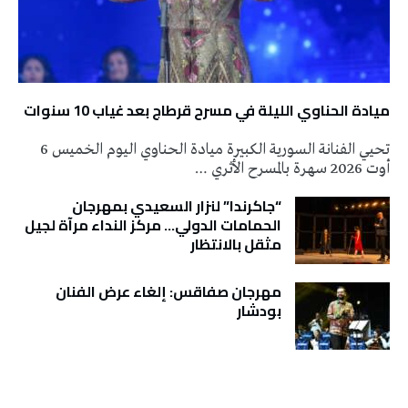
ميادة الحناوي الليلة في مسرح قرطاج بعد غياب 10 سنوات
تحيي الفنانة السورية الكبيرة ميادة الحناوي اليوم الخميس 6
أوت 2026 سهرة بالمسرح الأثري …
“جاكرندا” لنزار السعيدي بمهرجان
الحمامات الدولي… مركز النداء مرآة لجيل
مثقل بالانتظار
مهرجان صفاقس: إلغاء عرض الفنان
بودشار
تونس الطقس