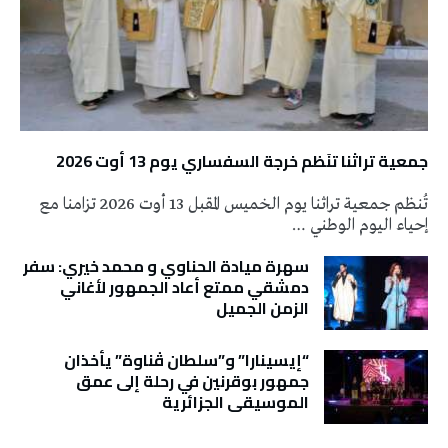
جمعية تراثنا تنَظم خرجة السفساري يوم 13 أوت 2026
تُنظم جمعية تراثنا يوم الخميس المقبل 13 أوت 2026 تزامنا مع
إحياء اليوم الوطني …
سهرة ميادة الحناوي و محمد خيري: سفر
دمشقي ممتع أعاد الجمهور لأغاني
الزمن الجميل
“إيسينارا” و”سلطان ڤناوة” يأخذان
جمهور بوقرنين في رحلة إلى عمق
الموسيقى الجزائرية