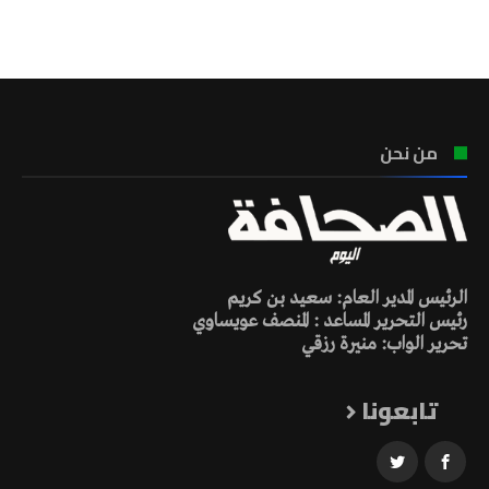
تونس الطقس
من نحن
الرئيس المدير العام: سعيد بن كريم
رئيس التحرير المساعد : المنصف عويساوي
تحرير الواب: منيرة رزقي
تابعونا