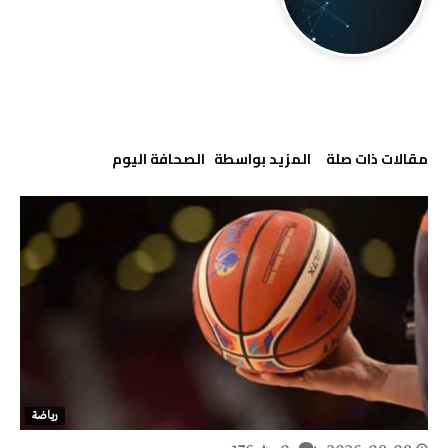
‫مقالات ذات صلة‬
‫‫المزيد بواسطة‬ ‬ ‭ ‬الصحافة‭ ‬اليوم
رياضة