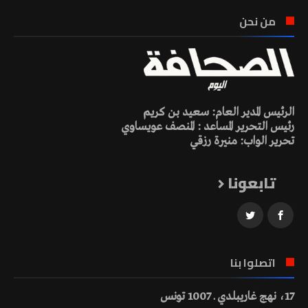
من نحن
الرئيس المدير العام: سعيد بن كريم
رئيس التحرير المساعد : المنصف عويساوي
تحرير الواب: منيرة رزقي
تابعونا
اتصلوا بنا
17، نهج غاريبلدي ـ 1007 تونس