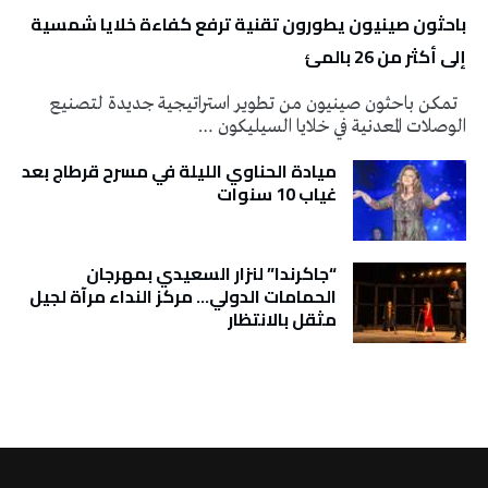
باحثون صينيون يطورون تقنية ترفع كفاءة خلايا شمسية
إلى أكثر من 26 بالمئ
تمكن باحثون صينيون من تطوير استراتيجية جديدة لتصنيع
الوصلات المعدنية في خلايا السيليكون …
ميادة الحناوي الليلة في مسرح قرطاج بعد
غياب 10 سنوات
“جاكرندا” لنزار السعيدي بمهرجان
الحمامات الدولي… مركز النداء مرآة لجيل
مثقل بالانتظار
تونس الطقس