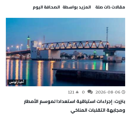
‫مقالات ذات صلة‬
‫‫المزيد بواسطة‬ ‬ ‭ ‬الصحافة‭ ‬اليوم
أخبار تونس
121
0
2026-08-06
بنزرت: إجراءات استباقية استعدادا لموسم الأمطار
ومجابهة التقلبات المناخي