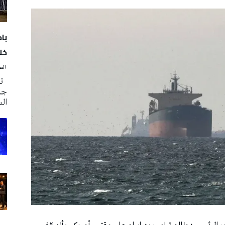
با
خلا
‭ ‬الصحافة‭ ‬اليوم
تم
جدي
ال