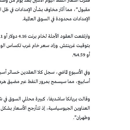
قفزت ​أسعار النفط اليوم الاثنين بعد يوم من وصف ​
مقبول”، ‌مما أثار مخاوف بشأن ‌الإمدادات في ظل
الإمدادات محدودة ⁠في السوق العالمية.
أو 4.59%.
أسابيع، مما سيسمح بمرور النفط عبر مضيق هرم
وقالت بريانكا ساشديفا، كبيرة محللي السوق في شر
العناوين الجيوسياسية، إذ تتأرجح الأسعار بشكل
وطهران”.