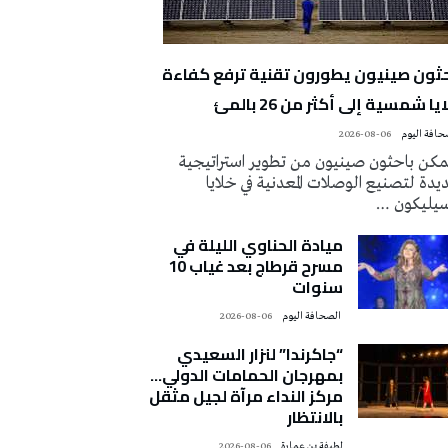
حثون صينيون يطورون تقنية ترفع كفاءة
يا شمسية إلى أكثر من 26 بالمئ
2026-08-06
كن باحثون صينيون من تطوير استراتيجية
دة لتصنيع الوصلات المعدنية في خلايا
سيليكون …
ميادة الحناوي الليلة في
مسرح قرطاج بعد غياب 10
سنوات
‭ ‬الصحافة‭ ‬اليوم
2026-08-06
“جاكرندا” لنزار السعيدي
بمهرجان الحمامات الدولي…
مركز النداء مرآة لجيل مثقل
بالانتظار
لطيفة بن عمارة
2026-08-06