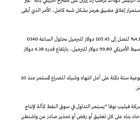
الرئيس دونالد ترامب رد ‌إيران على مقترح أمريكي بأنه “غير
 استمرار إغلاق مضيق هرمز بشكل شبه كامل، الأمر الذي أبقى
وارتفعت العقود الآجلة لخام برنت 4.16 دولار أو 4.11% لتصل إلى 105.45 دولار للبرميل بحلول الساعة 0340 ​
بتوقيت غرينتش. وزاد سعر خام غرب تكساس الوسيط الأمريكي 99.80 دولار للبرميل، بارتفاع ⁠قدره 4.38 دولار
وفي الأسبوع الماضي، سجل كلا العقدين خسائر أسبوعية ⁠ستة بالمئة على أمل انتهاء وشيك للصراع المستمر منذ 10
ز.
كة فيليب نوفا “يستمر التداول في سوق النفط كآلة لإنتاج
 حاد بناء ​على كل تعليق أو رفض أو تحذير صادر عن واشنطن