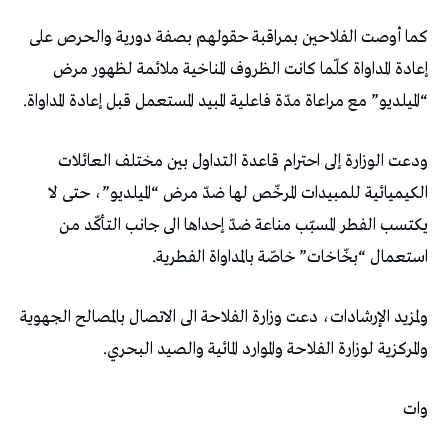
كما أوصت الفلاحين بمراقبة حقولهم بصفة دورية والحرص على
إعادة المداواة كلّما كانت الظروف المناخية ملائمة لظهور مرض
“الميلديو” مع مراعاة مدّة فاعلية المبيد المستعمل قبل إعادة المداواة.
ودعت الوزارة إلى احترام قاعدة التداول بين مختلف العائلات
الكيميائية للمبيدات المرخّص لها ضدّ مرض “الميلديو”، حتى لا
يكتسب الفطر المسبّب مناعة ضدّ إحداها الى جانب التأكّد من
استعمال “بخّاخات” خاصّة بالمداواة الفطرية.
ولمزيد الإرشادات، دعت وزارة الفلاحة الى الاتصال بالمصالح الجهوية
والمركزية لوزارة الفلاحة والموارد المائية والصيد البحري.
وات