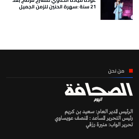
عودة ميادة الحناوي لمسرح قرطاج بعد
21 سنة :سهرة الحنين للزمن الجميل
تونس الطقس
من نحن
الرئيس المدير العام: سعيد بن كريم
رئيس التحرير المساعد : المنصف عويساوي
تحرير الواب: منيرة رزقي