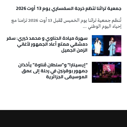
جمعية تراثنا تنَظم خرجة السفساري يوم 13 أوت 2026
تُنظم جمعية تراثنا يوم الخميس المقبل 13 أوت 2026 تزامنا مع
إحياء اليوم الوطني …
سهرة ميادة الحناوي و محمد خيري: سفر
دمشقي ممتع أعاد الجمهور لأغاني
الزمن الجميل
“إيسينارا” و”سلطان ڤناوة” يأخذان
جمهور بوقرنين في رحلة إلى عمق
الموسيقى الجزائرية
تونس الطقس