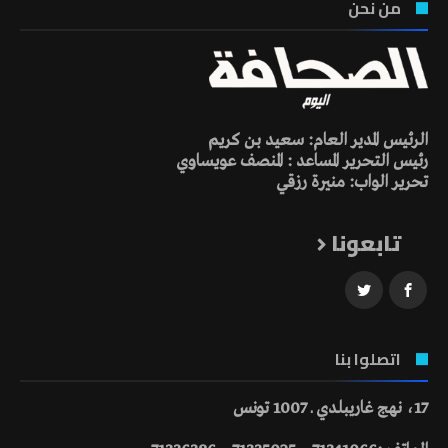
من نحن
الرئيس المدير العام: سعيد بن كريم
رئيس التحرير المساعد : المنصف عويساوي
تحرير الواب: منيرة رزقي
تابعونا
اتصلوا بنا
17، نهج غاريبلدي ـ 1007 تونس