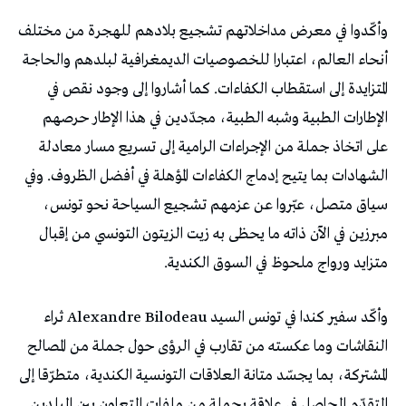
وأكّدوا في معرض مداخلاتهم تشجيع بلادهم للهجرة من مختلف
أنحاء العالم، اعتبارا للخصوصيات الديمغرافية لبلدهم والحاجة
المتزايدة إلى استقطاب الكفاءات. كما أشاروا إلى وجود نقص في
الإطارات الطبية وشبه الطبية، مجدّدين في هذا الإطار حرصهم
على اتخاذ جملة من الإجراءات الرامية إلى تسريع مسار معادلة
الشهادات بما يتيح إدماج الكفاءات المؤهلة في أفضل الظروف. وفي
سياق متصل، عبّروا عن عزمهم تشجيع السياحة نحو تونس،
مبرزين في الآن ذاته ما يحظى به زيت الزيتون التونسي من إقبال
متزايد ورواج ملحوظ في السوق الكندية.
وأكّد سفير كندا في تونس السيد Alexandre Bilodeau ثراء
النقاشات وما عكسته من تقارب في الرؤى حول جملة من المصالح
المشتركة، بما يجسّد متانة العلاقات التونسية الكندية، متطرّقا إلى
التقدّم الحاصل في علاقة بجملة من ملفات التعاون بين البلدين.