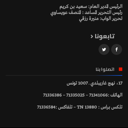
الرئيس المدير العام: سعيد بن كريم
رئيس التحرير المساعد : المنصف عويساوي
تحرير الواب: منيرة رزقي
تابعونا
اتصلوا بنا
17، نهج غاريبلدي ـ 1007 تونس
الهاتف :71341066 – 71335025 – 71336386
تلكس براس : 13880 TN – تلفاكس :71336584