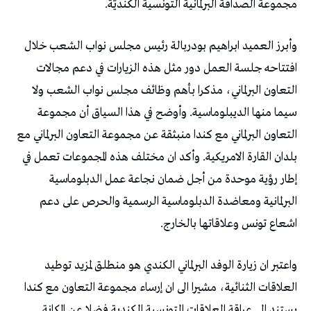
مجموعة الصداقة البرلمانية التونسية الكنديّة.
وأبرز العميد ابراهيم بودربالة رئيس مجلس نواب الشعب خلال
افتتاحه جلسة العمل دور مثل هذه الزيارات في دعم مجالات
التعاون البرلماني، مذكرا بأهم وظائف مجلس نواب الشعب ولا
سيما منها الديبلوماسية. وأوضح في هذا السياق أن مجموعة
التعاون البرلماني مع كندا منبثقة عن مجموعة التعاون البرلماني مع
بلدان القارة الامريكية. وأكد ان مختلف هذه المجموعات تعمل في
إطار رؤية موحدة من أجل ضمان نجاعة عمل الدبلوماسية
البرلمانية ومعاضدة الدبلوماسية الرسمية والحرص على دعم
اشعاع تونس وعلاقاتها بالخارج.
واعتبر ان زيارة الوفد البرلماني الكندي هو منطلق لمزيد توطيد
العلاقات الثنائية، مشيرا الى ان إرساء مجموعة التعاون مع كندا
يستند إلى عراقة العلاقات التونسية الكندية فضلا عن المكانة