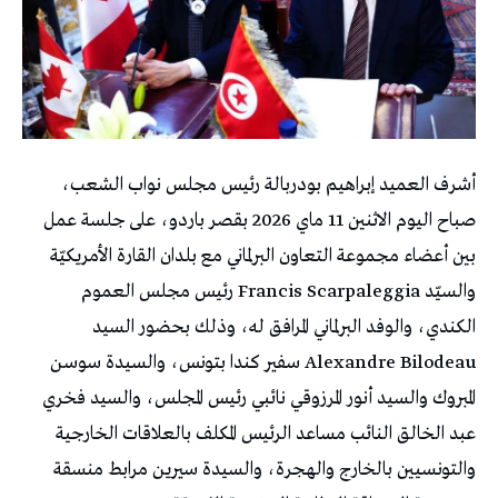
أشرف العميد إبراهيم بودربالة رئيس مجلس نواب الشعب،
صباح اليوم الاثنين 11 ماي 2026 بقصر باردو، على جلسة عمل
بين أعضاء مجموعة التعاون البرلماني مع بلدان القارة الأمريكيّة
والسيّد Francis Scarpaleggia رئيس مجلس العموم
الكندي، والوفد البرلماني المرافق له، وذلك بحضور السيد
Alexandre Bilodeau سفير كندا بتونس، والسيدة سوسن
المبروك والسيد أنور المرزوقي نائبي رئيس المجلس، والسيد فخري
عبد الخالق النائب مساعد الرئيس المكلف بالعلاقات الخارجية
والتونسيين بالخارج والهجرة، والسيدة سيرين مرابط منسقة