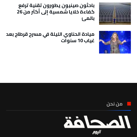
باحثون صينيون يطورون تقنية ترفع
كفاءة خلايا شمسية إلى أكثر من 26
بالمئ
ميادة الحناوي الليلة في مسرح قرطاج بعد
غياب 10 سنوات
تونس الطقس
من نحن