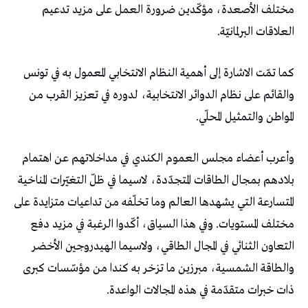
مختلف الأصعدة، مؤكّدين ضرورة العمل على مزيد تدعيم
العلاقات البرلمانيّة.
كما تمّت الاشارة إلى أهمية النظام الانتخابي المعمول به في تونس
والقائم على نظام الدوائر الانتخابية، لدوره في تعزيز القرب من
المواطن والتمثيل المحلّي.
وأعرب أعضاء مجلس العموم الكندي في مداخلاتهم عن اهتمام
بلادهم بمجال الطاقات المتجدّدة، لاسيما في ظلّ التغيّرات المناخية
المتسارعة التي يشهدها العالم وما تخلّفه من تداعيات متزايدة على
مختلف المستويات. وفي هذا السياق، أكّدوا الرغبة في مزيد دفع
التعاون الثنائي في المجال الطاقي، ولاسيما الهيدروجين الأخضر
والطاقة الشمسية، مبرزين ما تزخر به كندا من مؤسّسات كبرى
ذات خبرات متقدّمة في هذه المجالات الواعدة.