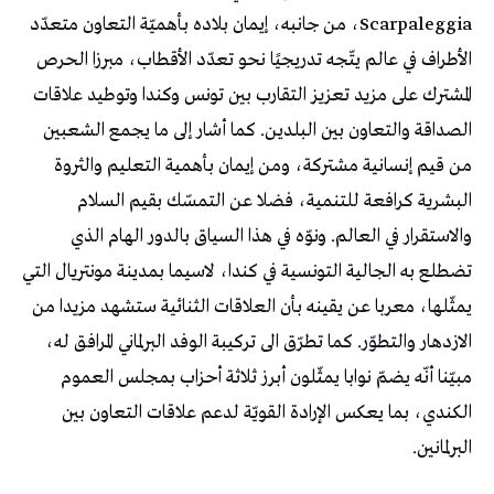
Scarpaleggia، من جانبه، إيمان بلاده بأهميّة التعاون متعدّد
الأطراف في عالم يتّجه تدريجيًا نحو تعدّد الأقطاب، مبرزا الحرص
المشترك على مزيد تعزيز التقارب بين تونس وكندا وتوطيد علاقات
الصداقة والتعاون بين البلدين. كما أشار إلى ما يجمع الشعبين
من قيم إنسانية مشتركة، ومن إيمان بأهمية التعليم والثروة
البشرية كرافعة للتنمية، فضلا عن التمسّك بقيم السلام
والاستقرار في العالم. ونوّه في هذا السياق بالدور الهام الذي
تضطلع به الجالية التونسية في كندا، لاسيما بمدينة مونتريال التي
يمثّلها، معربا عن يقينه بأن العلاقات الثنائية ستشهد مزيدا من
الازدهار والتطوّر. كما تطرّق الى تركيبة الوفد البرلماني المرافق له،
مبيّنا أنّه يضمّ نوابا يمثّلون أبرز ثلاثة أحزاب بمجلس العموم
الكندي، بما يعكس الإرادة القويّة لدعم علاقات التعاون بين
البرلمانين.