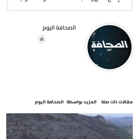
‭ ‬الصحافة‭ ‬اليوم
‫مقالات ذات صلة‬
‫‫المزيد بواسطة‬ ‬ ‭ ‬الصحافة‭ ‬اليوم