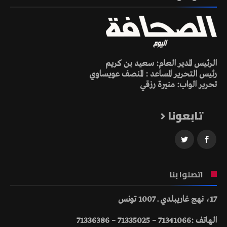
الرئيس المدير العام: سعيد بن كريم
رئيس التحرير المساعد : المنصف عويساوي
تحرير الواب: منيرة رزقي
تابعونا
اتصلوا بنا
17، نهج غاريبلدي ـ 1007 تونس
الهاتف :71341066 – 71335025 – 71336386