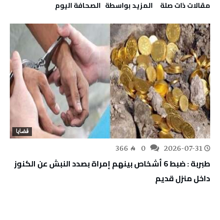
‫مقالات ذات صلة‬
‫‫المزيد بواسطة‬ ‬ ‭ ‬الصحافة‭ ‬اليوم
قضايا
366
0
2026-07-31
طبربة : ضبط 6 أشخاص بينهم إمراة بصدد النبش عن الكنوز
داخل منزل قديم