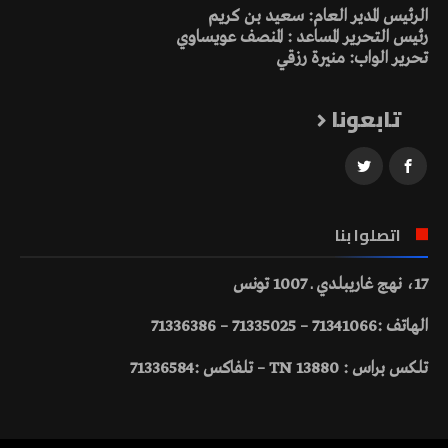
الرئيس المدير العام: سعيد بن كريم
رئيس التحرير المساعد : المنصف عويساوي
تحرير الواب: منيرة رزقي
تابعونا
اتصلوا بنا
17، نهج غاريبلدي ـ 1007 تونس
الهاتف :71341066 – 71335025 – 71336386
تلكس براس : 13880 TN – تلفاكس :71336584