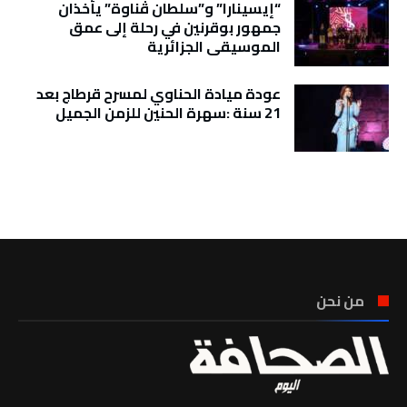
“إيسينارا” و”سلطان ڤناوة” يأخذان
جمهور بوقرنين في رحلة إلى عمق
الموسيقى الجزائرية
عودة ميادة الحناوي لمسرح قرطاج بعد
21 سنة :سهرة الحنين للزمن الجميل
تونس الطقس
من نحن