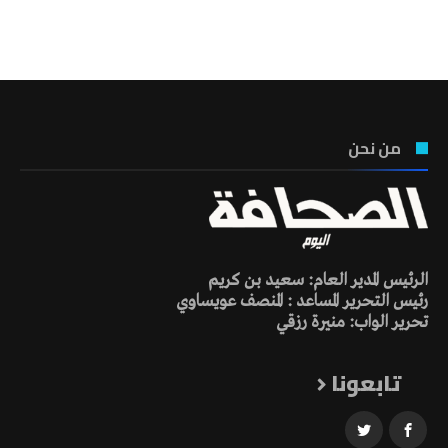
تونس الطقس
من نحن
الرئيس المدير العام: سعيد بن كريم
رئيس التحرير المساعد : المنصف عويساوي
تحرير الواب: منيرة رزقي
تابعونا