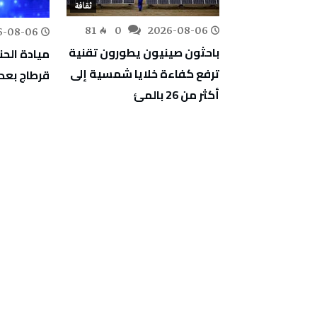
ثقافة
ثقافة
81
0
2026-08-06
6-08-06
218
0
باحثون صينيون يطورون تقنية
بوقرنين: سهرة
ميادة الحن
ترفع كفاءة خلايا شمسية إلى
اع والتمازج
قرطاج بعد غياب 
أكثر من 26 بالمئ