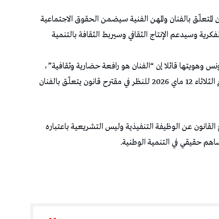
ن المتعلّق بالفنان والمهن الفنية سيضمن الحقوق الاجتماعية
كرية وسيدعم الإنتاج الثقافي وسيربط الثقافة بالتنمية
س وهويتها قائلا إن “الفنان هو رافعة حضارية وثقافية”،
حسب ما صرّح به خلال جلسة عامة انعقدت اليوم الثلاثاء 12 ماي 2026 للنظر في مقترح قانون يتعلّق بالفنان
 القانون عن الوظيفة التنفيذية وليس التشريعية باعتباره
اهم حقيقي في التنمية الوطنية.