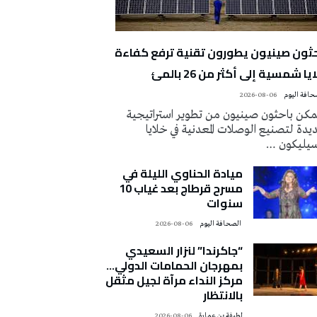
حثون صينيون يطورون تقنية ترفع كفاءة
يا شمسية إلى أكثر من 26 بالمئ
2026-08-06
كن باحثون صينيون من تطوير استراتيجية
دة لتصنيع الوصلات المعدنية في خلايا
سيليكون …
ميادة الحناوي الليلة في
مسرح قرطاج بعد غياب 10
سنوات
‭ ‬الصحافة‭ ‬اليوم
2026-08-06
“جاكرندا” لنزار السعيدي
بمهرجان الحمامات الدولي…
مركز النداء مرآة لجيل مثقل
بالانتظار
لطيفة بن عمارة
2026-08-06