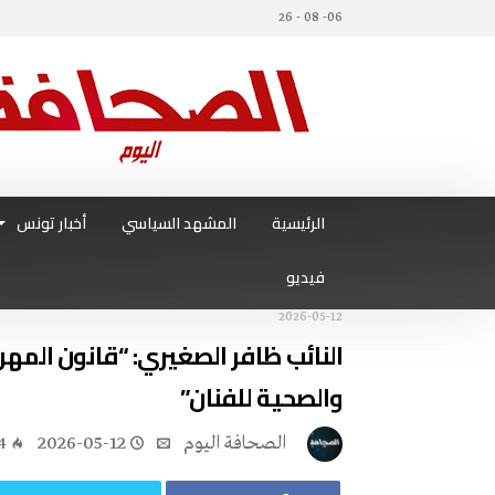
06- 08 - 26
الرئيسية
المشهد السياسي
أخبار تونس
فيديو
2026-05-12
النائب ظافر الصغيري: “قانون المه
والصحية للفنان”
‭ ‬الصحافة‭ ‬اليوم
2026-05-12
4