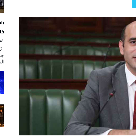
با
خلا
‭ ‬الصحافة‭ ‬اليوم
تم
جدي
ال