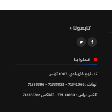
تابعونا
اتصلوا بنا
17، نهج غاريبلدي ـ 1007 تونس
الهاتف :71341066 – 71335025 – 71336386
تلكس براس : 13880 TN – تلفاكس :71336584