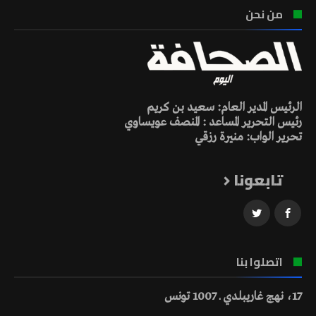
من نحن
الرئيس المدير العام: سعيد بن كريم
رئيس التحرير المساعد : المنصف عويساوي
تحرير الواب: منيرة رزقي
تابعونا
اتصلوا بنا
17، نهج غاريبلدي ـ 1007 تونس