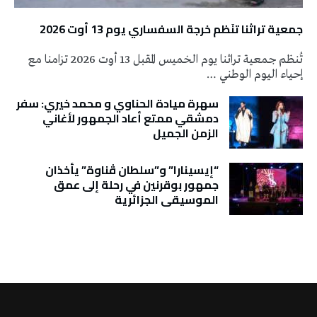
جمعية تراثنا تنَظم خرجة السفساري يوم 13 أوت 2026
تُنظم جمعية تراثنا يوم الخميس المقبل 13 أوت 2026 تزامنا مع
إحياء اليوم الوطني …
سهرة ميادة الحناوي و محمد خيري: سفر
دمشقي ممتع أعاد الجمهور لأغاني
الزمن الجميل
“إيسينارا” و”سلطان ڤناوة” يأخذان
جمهور بوقرنين في رحلة إلى عمق
الموسيقى الجزائرية
تونس الطقس