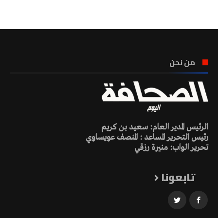
تونس الطقس
من نحن
الرئيس المدير العام: سعيد بن كريم
رئيس التحرير المساعد : المنصف عويساوي
تحرير الواب: منيرة رزقي
تابعونا