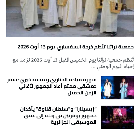
جمعية تراثنا تنَظم خرجة السفساري يوم 13 أوت 2026
تُنظم جمعية تراثنا يوم الخميس المقبل 13 أوت 2026 تزامنا مع
إحياء اليوم الوطني …
سهرة ميادة الحناوي و محمد خيري: سفر
دمشقي ممتع أعاد الجمهور لأغاني
الزمن الجميل
“إيسينارا” و”سلطان ڤناوة” يأخذان
جمهور بوقرنين في رحلة إلى عمق
الموسيقى الجزائرية