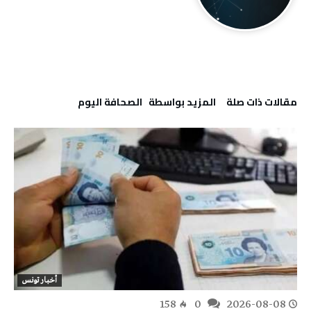
‫مقالات ذات صلة‬
‫‫المزيد بواسطة‬ ‬ ‭ ‬الصحافة‭ ‬اليوم
أخبار تونس
158
0
2026-08-08