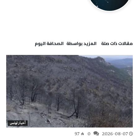
‫مقالات ذات صلة‬
‫‫المزيد بواسطة‬ ‬ ‭ ‬الصحافة‭ ‬اليوم
أخبار تونس
97
0
2026-08-07