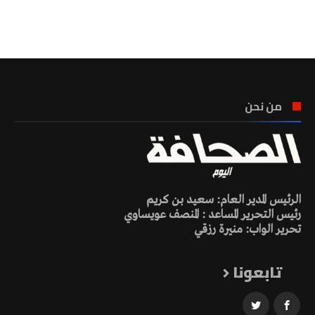
تونس الطقس
من نحن
الرئيس المدير العام: سعيد بن كريم
رئيس التحرير المساعد : المنصف عويساوي
تحرير الواب: منيرة رزقي
تابعونا