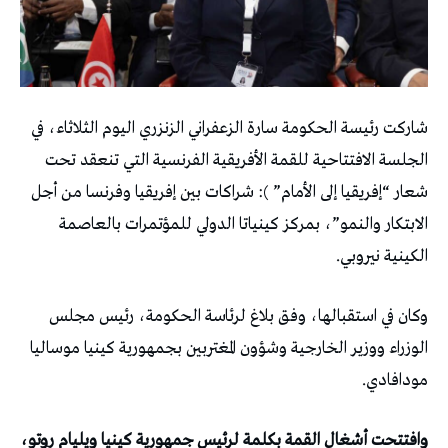
شاركت رئيسة الحكومة سارة الزعفراني الزنزري اليوم الثلاثاء، في
الجلسة الافتتاحية للقمة الأفريقية الفرنسية التي تنعقد تحت
شعار “إفريقيا إلى الأمام” ): شراكات بين إفريقيا وفرنسا من أجل
الابتكار والنمو”، بمركز كينياتا الدولي للمؤتمرات بالعاصمة
الكينية نيروبي.
وكان في استقبالها، وفق بلاغ لرئاسة الحكومة، رئيس مجلس
الوزراء ووزير الخارجية وشؤون المغتربين بجمهورية كينيا موساليا
مودافادي.
وافتتحت أشغال القمة بكلمة لرئيس جمهورية كينيا ويليام روتو،