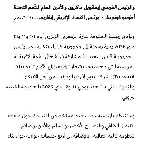
والرئيس الفرنسي إيمانويل ماكرون والأمين العام للأمم المتحدة
أطونيو قوتيريش، ورئيس الاتحاد الإفريقي إيفاريس
ت ندايشيميي.
وتؤدي رئيسة الحكومة سارة الزعفراني الزنزري أيام 10 و11 و12
ماي 2026 زيارة رسميّة إلى جمهورية كينيا، بتكليف من رئيس
الجمهورية قيس سعيد، للمشاركة في أشغال القمة الأفريقية
الفرنسية التي تنعقد تحت شعار “إفريقيا إلى الأمام” (Africa
Forward): شراكات بين إفريقيا وفرنسا من أجل الابتكار
والنمو”، التي ستنعقد يومي 11 و12 ماي 2026 بالعاصمة الكينية
نيروبي
وستنتظم بالمناسبة ،جلسات عامة تخصص للتباحث حول ملفات
الانتقال الطاقي والتصنيع الأخضر،والسلم والأمن،وإصلاح
المنظومة المالية العالمية، بالإضافة إلى أربع جلسات حوارية حول بناء