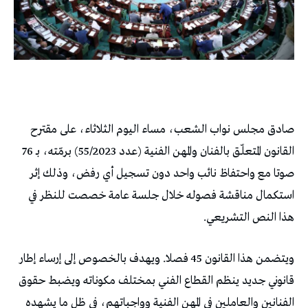
صادق مجلس نواب الشعب، مساء اليوم الثلاثاء، على مقترح
القانون المتعلّق بالفنان والمهن الفنية (عدد 55/2023) برمّته، بـ 76
صوتا مع واحتفاظ نائب واحد دون تسجيل أي رفض، وذلك إثر
استكمال مناقشة فصوله خلال جلسة عامة خصصت للنظر في
هذا النص التشريعي.
ويتضمن هذا القانون 45 فصلا. ويهدف بالخصوص إلى إرساء إطار
قانوني جديد ينظم القطاع الفني بمختلف مكوناته ويضبط حقوق
الفنانين والعاملين في المهن الفنية وواجباتهم، في ظل ما يشهده