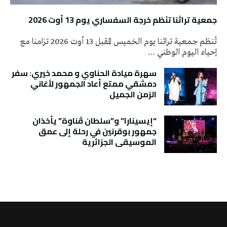
جمعية تراثنا تنَظم خرجة السفساري يوم 13 أوت 2026
تُنظم جمعية تراثنا يوم الخميس المقبل 13 أوت 2026 تزامنا مع
إحياء اليوم الوطني …
سهرة ميادة الحناوي و محمد خيري: سفر
دمشقي ممتع أعاد الجمهور لأغاني
الزمن الجميل
“إيسينارا” و”سلطان ڤناوة” يأخذان
جمهور بوقرنين في رحلة إلى عمق
الموسيقى الجزائرية
تونس الطقس