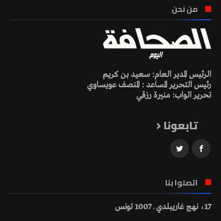
من نحن
الرئيس المدير العام: سعيد بن كريم
رئيس التحرير المساعد : المنصف عويساوي
تحرير الواب: منيرة رزقي
تابعونا
اتصلوا بنا
17، نهج غاريبلدي ـ 1007 تونس