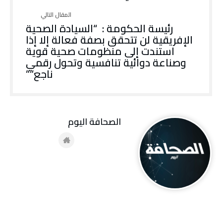
رئيسة الحكومة : “السيادة الصحية
الإفريقية لن تتحقق بصفة فعالة إلا إذا
استندت إلى منظومات صحية قوية
وصناعة دوائية تنافسية وتحول رقمي
ناجع””
‭ ‬الصحافة‭ ‬اليوم