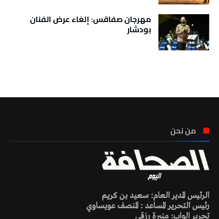
مهرجان صفاقس: إلغاء عرض الفنان
بودشار
تونس الطقس
من نحن
الرئيس المدير العام: سعيد بن كريم
رئيس التحرير المساعد : المنصف عويساوي
تحرير الواب: منيرة رزقي