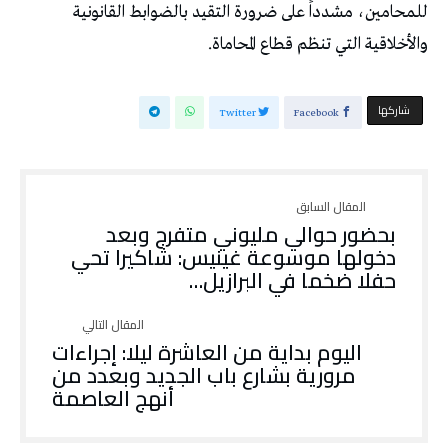
للمحامين، مشدداً على ضرورة التقيد بالضوابط القانونية
والأخلاقية التي تنظم قطاع المحاماة.
‫‫ شاركها‬
Twitter
Facebook
بحضور حوالي مليوني متفرج وبعد
دخولها موسوعة غينيس: شاكيرا تحي
حفلا ضخما في البرازيل…
اليوم بداية من العاشرة ليلا: إجراءات
مرورية بشارع باب الجديد وبعدد من
أنهج العاصمة