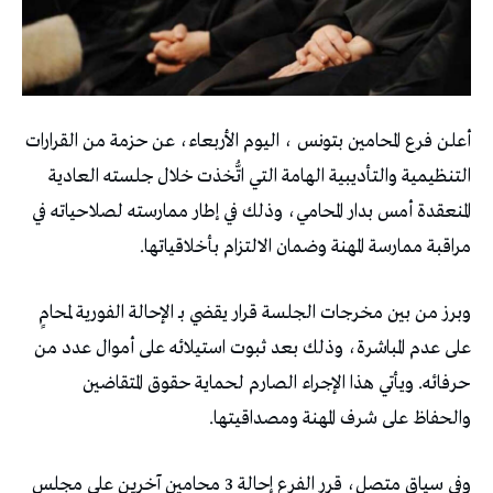
أعلن فرع المحامين بتونس ، اليوم الأربعاء، عن حزمة من القرارات
التنظيمية والتأديبية الهامة التي اتُّخذت خلال جلسته العادية
المنعقدة أمس بدار المحامي، وذلك في إطار ممارسته لصلاحياته في
مراقبة ممارسة المهنة وضمان الالتزام بأخلاقياتها.
وبرز من بين مخرجات الجلسة قرار يقضي بـ الإحالة الفورية لمحامٍ
على عدم المباشرة، وذلك بعد ثبوت استيلائه على أموال عدد من
حرفائه. ويأتي هذا الإجراء الصارم لحماية حقوق المتقاضين
والحفاظ على شرف المهنة ومصداقيتها.
وفي سياق متصل، قرر الفرع إحالة 3 محامين آخرين على مجلس