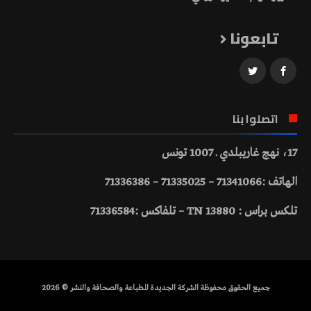
تابعونا
اتصلوا بنا
17، نهج غاريبلدي ـ 1007 تونس
الهاتف :71341066 – 71335025 – 71336386
تلكس براس : 13880 TN – تلفاكس :71336584
جميع الحقوق محفوظة الشركة الجديدة للطباعة والصحافة والنشر © 2026