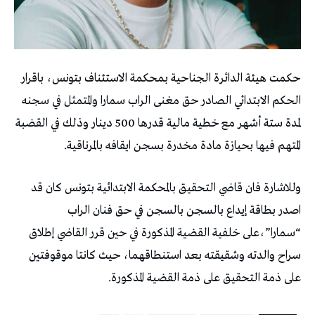
حكمت هيئة الدائرة الجناحية بمحكمة الاستئناف بتونس، باقرار
الحكم الابتدائي الصادر حق مغنى الراب سمارا والمتمثل في سجنه
لمدة ستة أشهر مع خطية مالية قدرها 500 دينار وذلك في القضبة
المتهم فيها بحيازة مادة مخدرة بسجن ايقافه بالمرناقية.
وللاشارة فان قاضي التحقيق بالمحكمة الابتدائية بتونس كان قد
اصدر بطاقة إيداع بالسجن بالسجن في حق فنان الراب
“سمارا”،على خلفية القضية المذكورة في حين قرر القاضي إطلاق
سراح والدته وشقيقته بعد استنطاقهما، حيث كانتا موقوفتين
على ذمة التحقيق على ذمة القضية المذكورة.