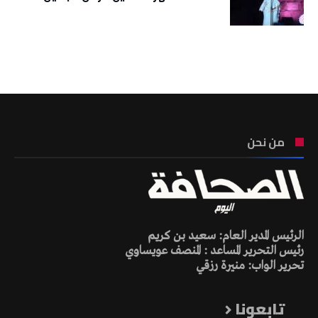
تونس الطقس
من نحن
الرئيس المدير العام: سعيد بن كريم
رئيس التحرير المساعد : المنصف عويساوي
تحرير الواب: منيرة رزقي
تابعونا