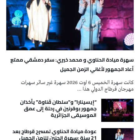
سهرة ميادة الحناوي و محمد خيري: سفر دمشقي ممتع
أعاد الجمهور لأغاني الزمن الجميل
كانت سهرة الخميس 6 اوت 2026 سهرة غير سائر سهرات
مهرجان قرطاج الدولي هذا …
“إيسينارا” و”سلطان ڤناوة” يأخذان
جمهور بوقرنين في رحلة إلى عمق
الموسيقى الجزائرية
عودة ميادة الحناوي لمسرح قرطاج بعد
21 سنة :سهرة الحنين للزمن الجميل