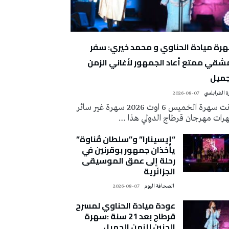
رة ميادة الحناوي و محمد خيري: سفر
شقي ممتع أعاد الجمهور لأغاني الزمن
جميل
 الطرابلسي
2026-08-07
كانت سهرة الخميس 6 اوت 2026 سهرة غير سائر
رات مهرجان قرطاج الدولي هذا …
“إيسينارا” و”سلطان ڤناوة”
يأخذان جمهور بوقرنين في
رحلة إلى عمق الموسيقى
الجزائرية
‭ ‬الصحافة‭ ‬اليوم
2026-08-07
عودة ميادة الحناوي لمسرح
قرطاج بعد 21 سنة :سهرة
الحنين للزمن الجميل