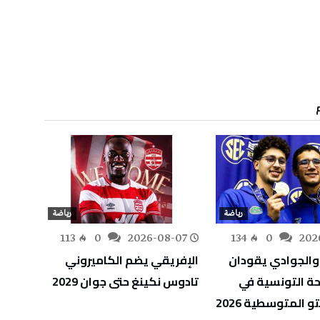
رياضة
رياضة
-07
113
0
2026-08-07
134
0
202
والجوادي يقودان
الإفريقي يضم الكاميروني
الألعا
حة التونسية في
تادوس نكينغ حتى جوان 2029
6
تو المتوسطية 2026
التون