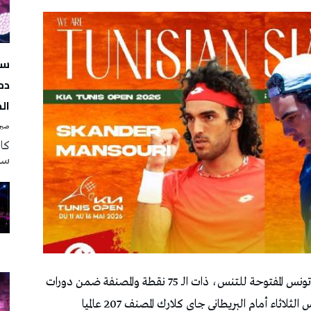
سه
دم
ال
صبرة
سه
ودّع التونسي معز الشرقي المصنف 140 عالميا دورة تونس المفتوحة للتنس، ذات الـ 75 نقطة والمصنفة ضمن دورات
التحدي، من الدور السادس عشر، اثر هزيمته أمس الثلاثاء أمام البريطاني جاي كلارك المصنف 207 عالميا