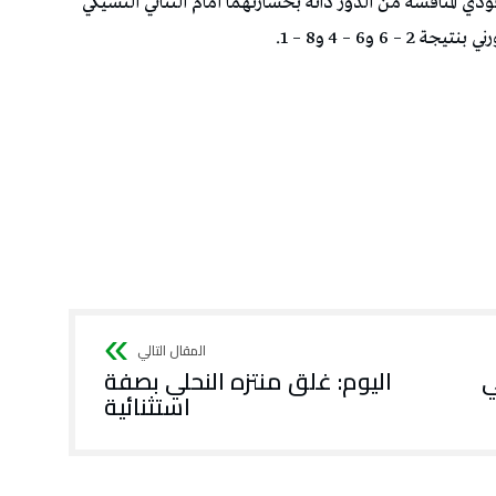
اقودي المنافسة من الدور ذاته بخسارتهما أمام الثنائي التشيكي
و6 – 4 و8 – 1.
ي
اليوم: غلق منتزه النحلي بصفة
استثنائية