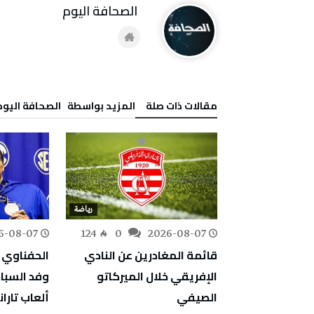
‭ ‬الصحافة‭ ‬اليوم
‫مقالات ذات صلة‬
‫‫المزيد بواسطة‬ ‬ ‭ ‬الصحافة‭ ‬اليوم
رياضة
رياضة
6-08-07
124
0
2026-08-07
180
0
قائمة المغادرين عن النادي
الحفناوي 
طولة غرودزيسك
الإفريقي خلال الميركاتو
وفد السبا
لدور ثمن
الصيفي
ألعاب تاران
اراة ماراطونية