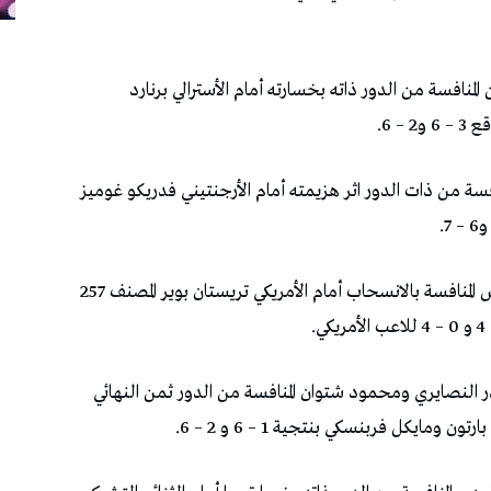
ي عزيز الواقع المصنف 556 عالميا من المنافسة من الدور ذاته بخسارته أمام الأسترالي برنارد
تونسي اسكندر المنصوري المصنف 1481 المنافسة من ذات الدور اثر هزيمته أمام الأرجنتيني فدريكو غوميز
وكان التونسي عزيز دوقاز المصنف 664 قد غادر أمس المنافسة بالانسحاب أمام الأمريكي تريستان بوير المصنف 257
 النصايري ومحمود شتوان المنافسة من الدور ثمن النهائي
ومايكل فربنسكي بنتجية 1 – 6 و 2 – 6.