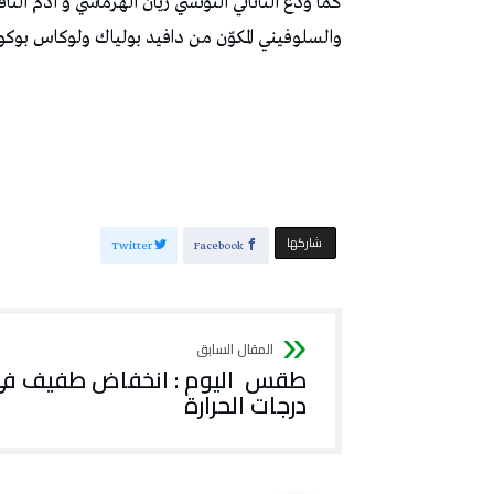
كما ودّع الثانائي التونسي ريان الهرماسي و آدم الن
والسلوفيني المكوّن من دافيد بولياك ولوكاس بوكورني بنتيجة 2 – 6 
‫‫ شاركها‬
Twitter
Facebook
طقس اليوم : انخفاض طفيف ف
درجات الحرارة