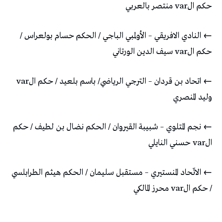
حكم الvar منتصر بالعربي
←
النادي الافريقي – الأولمبي الباجي / الحكم حسام بولعراس /
حكم الvar سيف الدين الورتاني
←
اتحاد بن قردان – الترجي الرياضي/ باسم بلعيد / حكم الvar
وليد المنصري
←
نجم المتلوي – شبيبة القيروان / الحكم نضال بن لطيف / حكم
الvar حسني النايلي
←
الاتّحاد المنستيري – مستقبل سليمان / الحكم هيثم الطرابلسي
/ حكم الvar محرز المالكي