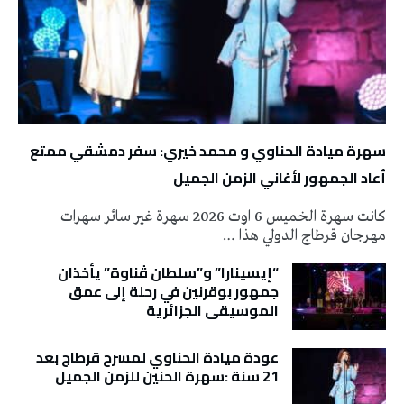
سهرة ميادة الحناوي و محمد خيري: سفر دمشقي ممتع
أعاد الجمهور لأغاني الزمن الجميل
كانت سهرة الخميس 6 اوت 2026 سهرة غير سائر سهرات
مهرجان قرطاج الدولي هذا …
“إيسينارا” و”سلطان ڤناوة” يأخذان
جمهور بوقرنين في رحلة إلى عمق
الموسيقى الجزائرية
عودة ميادة الحناوي لمسرح قرطاج بعد
21 سنة :سهرة الحنين للزمن الجميل