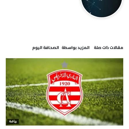
‫مقالات ذات صلة‬
‫‫المزيد بواسطة‬ ‬ ‭ ‬الصحافة‭ ‬اليوم
رياضة