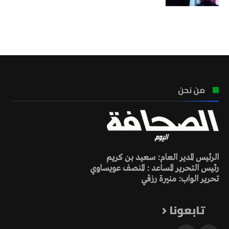
تونس الطقس
من نحن
الرئيس المدير العام: سعيد بن كريم
رئيس التحرير المساعد : المنصف عويساوي
تحرير الواب: منيرة رزقي
تابعونا