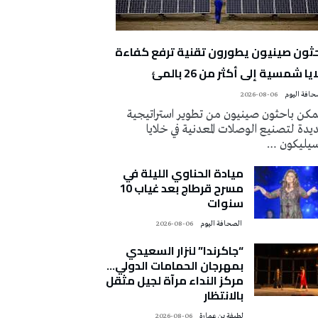
حثون صينيون يطورون تقنية ترفع كفاءة
يا شمسية إلى أكثر من 26 بالمئ
2026-08-06
كن باحثون صينيون من تطوير استراتيجية
دة لتصنيع الوصلات المعدنية في خلايا
سيليكون …
ميادة الحناوي الليلة في
مسرح قرطاج بعد غياب 10
سنوات
‭ ‬الصحافة‭ ‬اليوم
2026-08-06
“جاكرندا” لنزار السعيدي
بمهرجان الحمامات الدولي…
مركز النداء مرآة لجيل مثقل
بالانتظار
لطيفة بن عمارة
2026-08-06