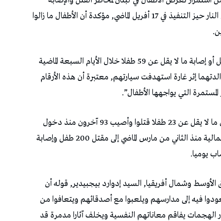
ستمرار تعرض الأطفال في لبنان لمخاطر القتل والإصابة
والصدمات النفسية, رغم دخول اتفاق وقف إطلاق النار حيز التنفيذ في 17 أفريل الماضي, مؤكدة أن الأطفال ما زالوا
ن.
وقالت المنظمة, في بيان لها, أن التقارير أفادت بمقتل أو إصابة ما لا يقل عن 59 طفلا خلال الأيام السبعة الماضية
دتهما إثر غارة استهدفت سيارتهم, معتبرة أن هذه الأرقام
المستمرة التي يواجهها الأطفال”.
وأضافت, نقلا عن وزارة الصحة العامة اللبنانية, أن ما لا يقل عن 23 طفلا قتلوا وأصيب 93 آخرون منذ دخول
وقف إطلاق النار حيز التنفيذ, لترتفع الحصيلة الإجمالية منذ الثاني من مارس الماضي إلى مقتل 200 طفل وإصابة
ق الأوسط وشمال أفريقيا, السيد إدوارد بيجبيدير, قوله أن
ودوا فيه إلى مدارسهم ويلعبوا مع أصدقائهم ويتعافوا من
 الهجمات يفاقم معاناتهم النفسية ويخلف آثارا مدمرة قد