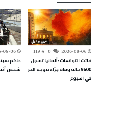
عربي و دولي
عربي و دولي
6-08-06
119
0
2026-08-06
111
0
أمريكي :
فاتت التوقعات :ألمانيا تسجل
 إيران ستكون
9600 حالة وفاة جرّاء موجة الحر
شخص أثناء
ق وقتًا
في اسبوع