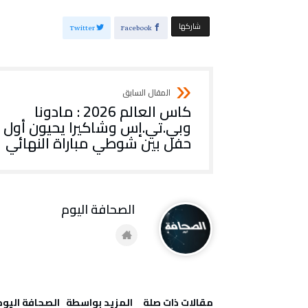
‫‫ شاركها‬
Twitter
Facebook
كاس العالم 2026 : مادونا
وبي.تي.إس وشاكيرا يحيون أول
حفل بين شوطي مباراة النهائي
‭ ‬الصحافة‭ ‬اليوم
‫مقالات ذات صلة‬
‫‫المزيد بواسطة‬ ‬ ‭ ‬الصحافة‭ ‬اليوم