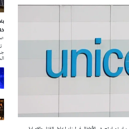
با
خلا
‭ ‬الصحافة‭ ‬اليوم
تم
جدي
ال