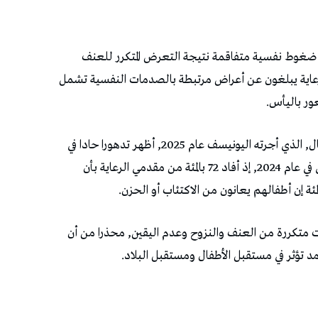
 يعانون من ضغوط نفسية متفاقمة نتيجة التعرض المتكرر للعنف
الرعاية يبلغون عن أعراض مرتبطة بالصدمات النفسية تشمل
ور باليأس.
وأشار البيان إلى أن التقييم السريع المركز على الأطفال, الذي أجرته اليونيسف عام 2025, أظهر تدهورا حادا في
الصحة النفسية للأطفال عقب التصعيد العسكري في عام 2024, إذ أفاد 72 بالمئة من مقدمي الرعاية بأن
ات متكررة من العنف والنزوح وعدم اليقين, محذرا من أن
مد تؤثر في مستقبل الأطفال ومستقبل البلاد.