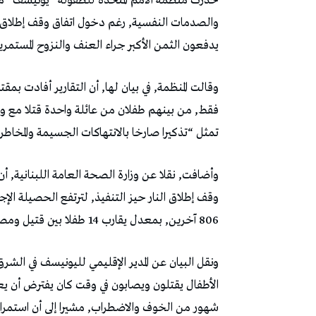
حذرت منظمة الأمم المتحدة للطفولة “يونيسف” من ا
يدفعون الثمن الأكبر جراء العنف والنزوح المستمري
فقط, من بينهم طفلان من عائلة واحدة قتلا مع وال
تمثل “تذكيرا صارخا بالانتهاكات الجسيمة والمخاطر 
806 آخرين, بمعدل يقارب 14 طفلا بين قتيل ومصاب يوميا.
ونقل البيان عن المدير الإقليمي لليونيسف في الشر
الأطفال يقتلون ويصابون في وقت كان يفترض أن يع
شهور من الخوف والاضطراب, مشيرا إلى أن استمرار