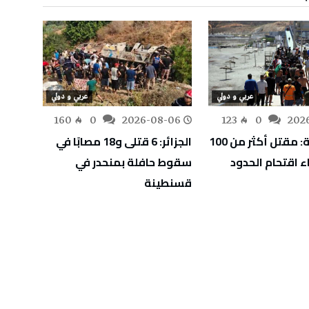
عربي و دولي
عربي و دولي
-06
160
0
2026-08-06
123
0
202
حاكم سبتة: مقتل أكثر من 100
الجزائر: 6 قتلى و18 مصابًا في
انفجار
 اقتحام الحدود
سقوط حافلة بمنحدر في
مضيق 
قسنطينة
المحاد