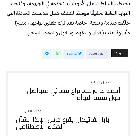
تحفظت السلطات على الأدوات المستخدمة في الجريمة، وفتحت
النيابة العامة تحقيقًا موسعًا لكشف كامل ملابسات الحادثة التي
خلّفت صدمة واسعة، خاصة بعد ترك طفلين يواجهان مصيرًا
مأساويًا عقب فقدان والدتهما ودخول والدهما السجن.
‫‫ شاركها‬
Twitter
Facebook
أحمد عز وزينة.. نزاع قضائي متواصل
حول نفقة التوأم
بابا الفاتيكان يقرع جرس الإنذار بشأن
الذكاء الاصطناعي