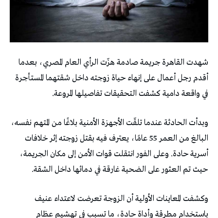
شهدت القاهرة جريمة صادمة هزّت الرأي العام المصري، بعدما
أقدم رجل أعمال على إنهاء حياة زوجته داخل شقتهما المستأجرة
في واقعة دامية كشفت التحقيقات تفاصيلها المروعة.
وبدأت الحادثة عندما تلقّت الأجهزة الأمنية بلاغًا من المتهم نفسه،
البالغ من العمر 55 عامًا، يعترف فيه بقتل زوجته إثر خلافات
أسرية حادة. وعلى الفور انتقلت قوات الأمن إلى مكان الجريمة،
حيث تم العثور على الضحية غارقة في دمائها داخل الشقة.
وكشفت المعاينات الأولية أن الزوجة تعرضت لاعتداء عنيف
باستخدام مطرقة وأداة حادة، ما تسبب في تهشيم عظام