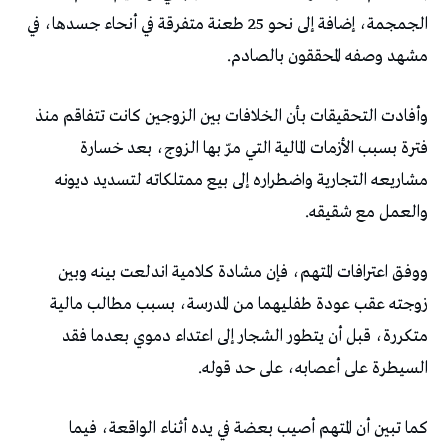
الجمجمة، إضافة إلى نحو 25 طعنة متفرقة في أنحاء جسدها، في
مشهد وصفه المحققون بالصادم.
وأفادت التحقيقات بأن الخلافات بين الزوجين كانت تتفاقم منذ
فترة بسبب الأزمات المالية التي مرّ بها الزوج، بعد خسارة
مشاريعه التجارية واضطراره إلى بيع ممتلكاته لتسديد ديونه
والعمل مع شقيقه.
ووفق اعترافات المتهم، فإن مشادة كلامية اندلعت بينه وبين
زوجته عقب عودة طفليهما من المدرسة، بسبب مطالب مالية
متكررة، قبل أن يتطور الشجار إلى اعتداء دموي بعدما فقد
السيطرة على أعصابه، على حد قوله.
كما تبين أن المتهم أصيب بعضة في يده أثناء الواقعة، فيما