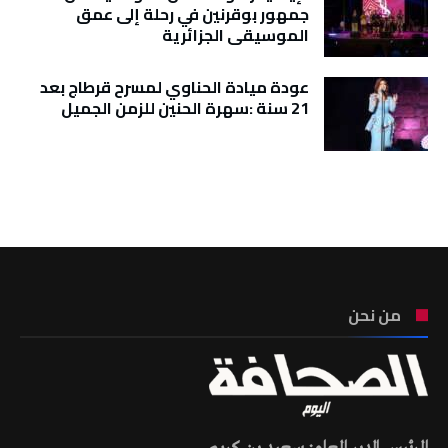
جمهور بوقرنين في رحلة إلى عمق
الموسيقى الجزائرية
عودة ميادة الحناوي لمسرح قرطاج بعد
21 سنة :سهرة الحنين للزمن الجميل
تونس الطقس
من نحن