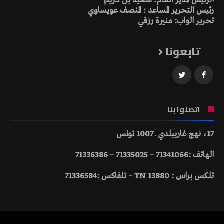
الرئيس المدير العام: سعيد بن كريم
رئيس التحرير المساعد : المنصف عويساوي
تحرير الواب: منيرة رزقي
تابعونا
اتصلوا بنا
17، نهج غاريبلدي ـ 1007 تونس
الهاتف :71341066 – 71335025 – 71336386
تلكس براس : 13880 TN – تلفاكس :71336584