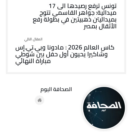
تونس ترفع رصيدها الى 17
ميدالية: جواهر القاسمي تتوج
بميداليتن ذهبيتين في بطولة رفع
الأثقال بمصر
كاس العالم 2026 : مادونا وبي.تي.إس
وشاكيرا يحيون أول حفل بين شوطي
مباراة النهائي
‭ ‬الصحافة‭ ‬اليوم