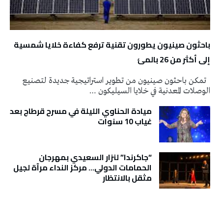
باحثون صينيون يطورون تقنية ترفع كفاءة خلايا شمسية
إلى أكثر من 26 بالمئ
تمكن باحثون صينيون من تطوير استراتيجية جديدة لتصنيع
الوصلات المعدنية في خلايا السيليكون …
ميادة الحناوي الليلة في مسرح قرطاج بعد
غياب 10 سنوات
“جاكرندا” لنزار السعيدي بمهرجان
الحمامات الدولي… مركز النداء مرآة لجيل
مثقل بالانتظار
تونس الطقس