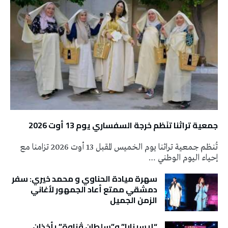
جمعية تراثنا تنَظم خرجة السفساري يوم 13 أوت 2026
تُنظم جمعية تراثنا يوم الخميس المقبل 13 أوت 2026 تزامنا مع
إحياء اليوم الوطني …
سهرة ميادة الحناوي و محمد خيري: سفر
دمشقي ممتع أعاد الجمهور لأغاني
الزمن الجميل
“إيسينارا” و”سلطان ڤناوة” يأخذان