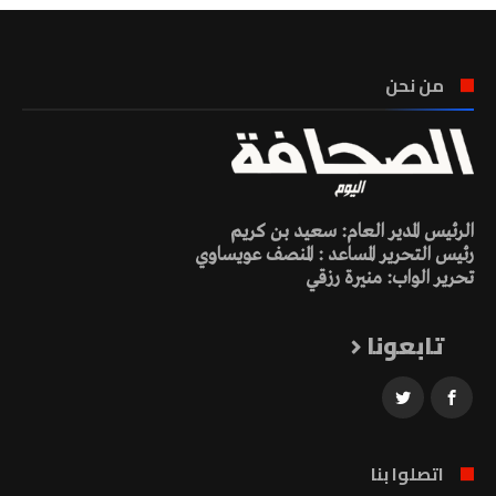
من نحن
الرئيس المدير العام: سعيد بن كريم
رئيس التحرير المساعد : المنصف عويساوي
تحرير الواب: منيرة رزقي
تابعونا
اتصلوا بنا