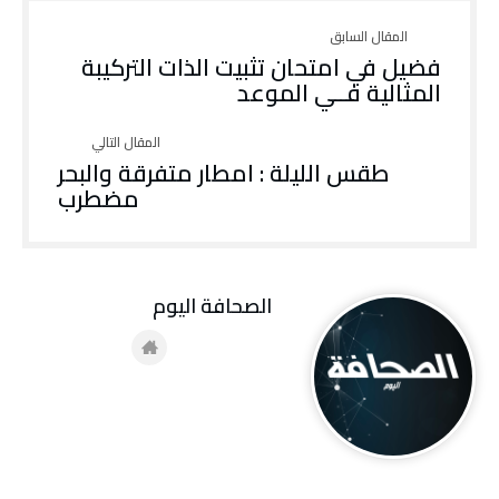
فضيل في امتحان تثبيت الذات التركيبة
المثالية فــي الموعد
طقس الليلة : امطار متفرقة والبحر
مضطرب
‭ ‬الصحافة‭ ‬اليوم