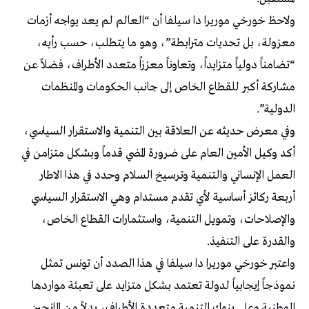
ولاحظ خورخي موريرا دا سيلفا أن “العالم لم يعد يواجه أزمات
معزولة، بل تحديات مترابطة”، وهو ما يتطلب، حسب رأيه،
“تضامناً دولياً متزايداً، وتعاوناً معززاً متعدد الأطراف، فضلاً عن
مشاركة أكبر للقطاع الخاص إلى جانب الحكومات والمنظمات
الدولية”.
وفي معرض حديثه عن العلاقة بين التنمية والاستقرار السياسي،
أكد وكيل الأمين العام على ضرورة المضي قدماً وبشكل متزامن في
العمل الإنساني والتنمية وترسيخ السلام وحدد في هذا الاطار
أربعة ركائز أساسية لأي تقدم مستدام وهي الاستقرار السياسي
والإصلاحات، وتمويل التنمية، واستثمارات القطاع الخاص،
والقدرة على التنفيذ.
واعتبر خورخي موريرا دا سيلفا في هذا الصدد أن تونس تمثل
نموذجاً إيجابياً لدولة تعتمد بشكل متزايد على تعبئة مواردها
الوطنية وعلى بنوك التنمية متعددة الأطراف، بدلاً من المانحين