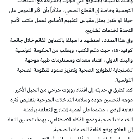
وأشاد دا سيلفا بالمشاريع التي أُنجزت بالشراكة مع السلطات
التونسية وخاصة في القطاع الصحي، مذكّراً بأن الأثر الملموس على
حياة المواطنين يمثل مقياس التقييم الأساسي لعمل مكتب الأمم
المتحدة لخدمات المشاريع.
وفي هذا الصدد، استشهد دا سيلفا بالتعاون القائم خلال جائحة
كوفيد-19، حيث دعّم المكتب، وبطلب من الحكومة التونسية
والبنك الدولي، اقتناء معدات ومستلزمات طبية موجهة
للاستجابة للطوارئ الصحية وتعزيز صمود المنظومة الصحية
التونسية.
كما تطرق في حديثه إلى اقتناء روبوت جراحي من الجيل الأخير،
موجه لتحسين جودة وسلامة التدخلات الجراحية بتقليص فترة
نقاهة المرضى ، مشددا على أهمية المشاريع المتعلقة برقمنة
الخدمات الصحية ودمج الذكاء الاصطناعي، بهدف تحسين النفاذ
إلى العلاج ورفع كفاءة الخدمات الصحية.