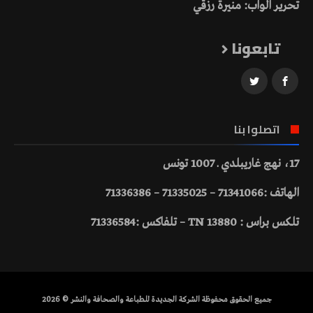
تحرير الواب: منيرة رزقي
تابعونا
اتصلوا بنا
17، نهج غاريبلدي ـ 1007 تونس
الهاتف :71341066 – 71335025 – 71336386
تلكس براس : 13880 TN – تلفاكس :71336584
جميع الحقوق محفوظة الشركة الجديدة للطباعة والصحافة والنشر © 2026