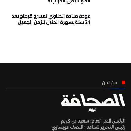
الموسيقى الجزائرية
عودة ميادة الحناوي لمسرح قرطاج بعد
21 سنة :سهرة الحنين للزمن الجميل
تونس الطقس
من نحن
الرئيس المدير العام: سعيد بن كريم
رئيس التحرير المساعد : المنصف عويساوي