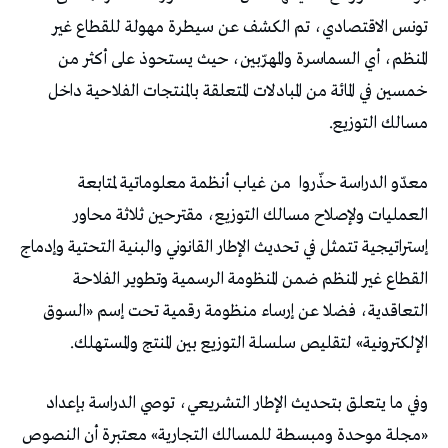
تونس الاقتصادي، تم الكشف عن سيطرة مهولة للقطاع غير
المنظم، أي السماسرة والمهرّبين، حيث يستحوذ على أكثر من
خمسين في المائة من المبادلات المتعلقة بالمنتجات الفلاحية داخل
مسالك التوزيع.
معدّو الدراسة حذّروا
من غياب أنظمة معلوماتية لمتابعة
العمليات ولإصلاح مسالك التوزيع، مقترحين ثلاثة محاور
إستراتيجية تتمثل في تحديث الإطار القانوني والبنية التحتية وإدماج
القطاع غير المنظم ضمن المنظومة الرسمية وتطوير الفلاحة
التعاقدية، فضلا عن إرساء منظومة رقمية تحت إسم «السوق
الإلكترونية» لتقليص سلسلة التوزيع بين المنتج والمستهلك.
وفي ما يتعلق بتحديث الإطار التشريعي، توصي الدراسة بإعداد
«مجلة موحدة ومبسطة للمسالك التجارية» معتبرة أن النصوص