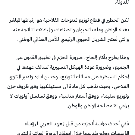
للدولة.
لكن الخطير في قطاع توزيع المنتوجات الفلاحية هو ارتباطها المباشر
بغذاء المواطن وعلف الحيوان والصناعات والمبادلات الناتجة عنه،
والتي تُعتبر الشريان الحيوي الرئيسي للأمن الغذائي الوطني.
وهذا يطرح بأكثر إلحاح، ضرورة الحزم في تطبيق القانون على
الجميع، وضرورة عودة الهياكل التسييرية لسالف عهدها في
إحكام السيطرة على مسالك التوزيع، وحسن ادارة وتدبير المنتوج
الفلاحي، بحيث تذهب كل مادة الى مستهلكيها وفق ظروف خزن
وتوزيع سليمة، ووفق أسعار مناسبة، ووفق تسلسل أولويات لا
يراعي الا مصلحة المواطن والوطن.
ففي أحدث دراسة أُنجزت من قبل المعهد العربي لرؤساء
المؤسسات ووقع تقديمها خلال انعقاد الدورة العاشرة لمنتدى