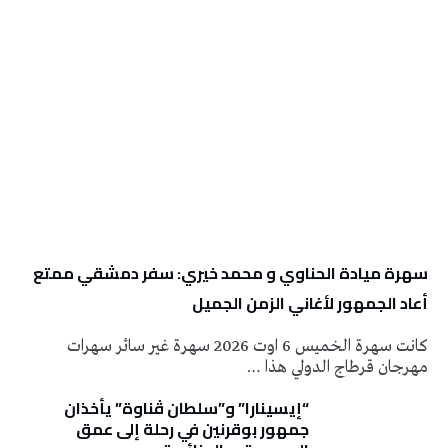
سهرة ميادة الحناوي و محمد خيري: سفر دمشقي ممتع
أعاد الجمهور لأغاني الزمن الجميل
كانت سهرة الخميس 6 اوت 2026 سهرة غير سائر سهرات
مهرجان قرطاج الدولي هذا …
“إيسينارا” و”سلطان ڤناوة” يأخذان
جمهور بوقرنين في رحلة إلى عمق