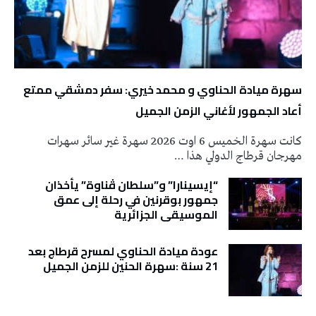
سهرة ميادة الحناوي و محمد خيري: سفر دمشقي ممتع
أعاد الجمهور لأغاني الزمن الجميل
كانت سهرة الخميس 6 اوت 2026 سهرة غير سائر سهرات
مهرجان قرطاج الدولي هذا …
“إيسينارا” و”سلطان ڤناوة” يأخذان
جمهور بوقرنين في رحلة إلى عمق
الموسيقى الجزائرية
عودة ميادة الحناوي لمسرح قرطاج بعد
21 سنة :سهرة الحنين للزمن الجميل