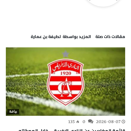
‫مقالات ذات صلة‬
‫‫المزيد بواسطة‬ ‬ لطيفة بن عمارة
رياضة
135
0
2026-08-07
قائمة المغادرين عن النادي الإفريقي خلال الميركاتو