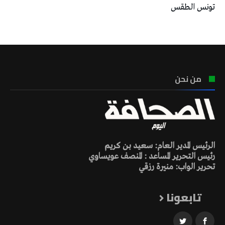
تونس الطقس
من نحن
الرئيس المدير العام: سعيد بن كريم
رئيس التحرير المساعد : المنصف عويساوي
تحرير الواب: منيرة رزقي
تابعونا