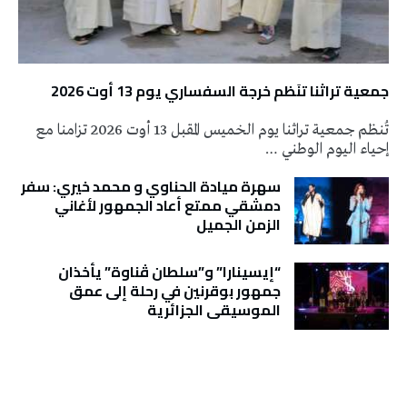
جمعية تراثنا تنَظم خرجة السفساري يوم 13 أوت 2026
تُنظم جمعية تراثنا يوم الخميس المقبل 13 أوت 2026 تزامنا مع
إحياء اليوم الوطني …
سهرة ميادة الحناوي و محمد خيري: سفر
دمشقي ممتع أعاد الجمهور لأغاني
الزمن الجميل
“إيسينارا” و”سلطان ڤناوة” يأخذان
جمهور بوقرنين في رحلة إلى عمق
الموسيقى الجزائرية
تونس الطقس