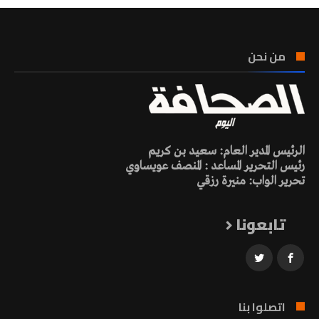
من نحن
الرئيس المدير العام: سعيد بن كريم
رئيس التحرير المساعد : المنصف عويساوي
تحرير الواب: منيرة رزقي
تابعونا
اتصلوا بنا