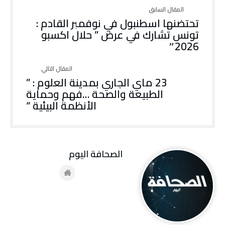
تحتضنها اسطنبول في نوفمبر القادم :
تونس تشارك في عرض ” حلال اكسبو
2026″
23 ماي الجاري بمدينة العلوم : ”
الطبيعة والصحة …فهم وحماية
الأنظمة البيئية “
‭ ‬الصحافة‭ ‬اليوم