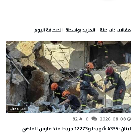
‫مقالات ذات صلة‬
‫‫المزيد بواسطة‬ ‬ ‭ ‬الصحافة‭ ‬اليوم
عربي و دولي
82
0
2026-08-08
لبنان: 4335 شهيدا و12273 جريحا منذ مارس الماضي