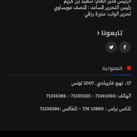
الرئيس المدير العام: سعيد بن كريم
رئيس التحرير المساعد : المنصف عويساوي
تحرير الواب: منيرة رزقي
تابعونا
اتصلوا بنا
17، نهج غاريبلدي ـ 1007 تونس
الهاتف :71341066 – 71335025 – 71336386
تلكس براس : 13880 TN – تلفاكس :71336584