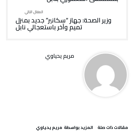
وزير الصحة: جهاز “سكانير” جديد بمنزل
تميم وآخر باستعجالي نابل
مريم يحياوي
‫مقالات ذات صلة‬
‫‫المزيد بواسطة‬ ‬ مريم يحياوي