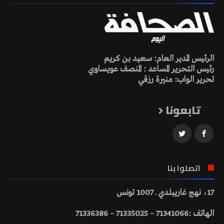
الرئيس المدير العام: سعيد بن كريم
رئيس التحرير المساعد : المنصف عويساوي
تحرير الواب: منيرة رزقي
تابعونا
اتصلوا بنا
17، نهج غاريبلدي ـ 1007 تونس
الهاتف :71341066 – 71335025 – 71336386