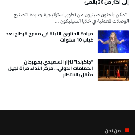
إلى أكثر من 26 بالمئ
تمكن باحثون صينيون من تطوير استراتيجية جديدة لتصنيع
الوصلات المعدنية في خلايا السيليكون …
ميادة الحناوي الليلة في مسرح قرطاج بعد
غياب 10 سنوات
“جاكرندا” لنزار السعيدي بمهرجان
الحمامات الدولي… مركز النداء مرآة لجيل
مثقل بالانتظار
تونس الطقس
من نحن